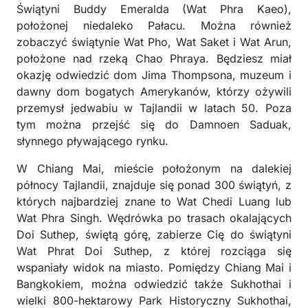
Świątyni Buddy Emeralda (Wat Phra Kaeo),
położonej niedaleko Pałacu. Można również
zobaczyć świątynie Wat Pho, Wat Saket i Wat Arun,
położone nad rzeką Chao Phraya. Będziesz miał
okazję odwiedzić dom Jima Thompsona, muzeum i
dawny dom bogatych Amerykanów, którzy ożywili
przemysł jedwabiu w Tajlandii w latach 50. Poza
tym można przejść się do Damnoen Saduak,
słynnego pływającego rynku.
W Chiang Mai, mieście położonym na dalekiej
północy Tajlandii, znajduje się ponad 300 świątyń, z
których najbardziej znane to Wat Chedi Luang lub
Wat Phra Singh. Wędrówka po trasach okalających
Doi Suthep, świętą górę, zabierze Cię do świątyni
Wat Phrat Doi Suthep, z której rozciąga się
wspaniały widok na miasto. Pomiędzy Chiang Mai i
Bangkokiem, można odwiedzić także Sukhothai i
wielki 800-hektarowy Park Historyczny Sukhothai,