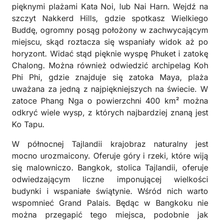
pięknymi plażami Kata Noi, lub Nai Harn. Wejdź na
szczyt Nakkerd Hills, gdzie spotkasz Wielkiego
Buddę, ogromny posąg położony w zachwycającym
miejscu, skąd roztacza się wspaniały widok aż po
horyzont. Widać stąd pięknie wyspę Phuket i zatokę
Chalong. Można również odwiedzić archipelag Koh
Phi Phi, gdzie znajduje się zatoka Maya, plaża
uważana za jedną z najpiękniejszych na świecie. W
zatoce Phang Nga o powierzchni 400 km² można
odkryć wiele wysp, z których najbardziej znaną jest
Ko Tapu.
W północnej Tajlandii krajobraz naturalny jest
mocno urozmaicony. Oferuje góry i rzeki, które wiją
się malowniczo. Bangkok, stolica Tajlandii, oferuje
odwiedzającym liczne imponującej wielkości
budynki i wspaniałe świątynie. Wśród nich warto
wspomnieć Grand Palais. Będąc w Bangkoku nie
można przegapić tego miejsca, podobnie jak