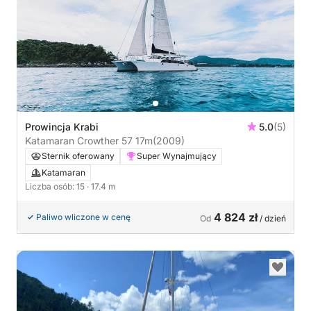
Prowincja Krabi
5.0
(5)
Katamaran Crowther 57 17m
(2009)
Sternik oferowany
Super Wynajmujący
Katamaran
Liczba osób: 15
· 17.4 m
4 824 zł
Paliwo wliczone w cenę
Od
/ dzień