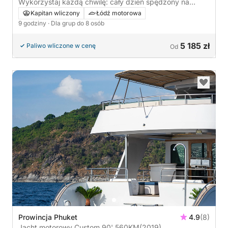
Wykorzystaj każdą chwilę: cały dzień spędzony na
słońcu na łodzi motorowej w dystrykcie Ko Samui
Kapitan wliczony
Łódź motorowa
9 godziny
· Dla grup do 8 osób
5 185 zł
Paliwo wliczone w cenę
Od
Prowincja Phuket
4.9
(8)
Jacht motorowy Custom 90' 560KM
(2019)