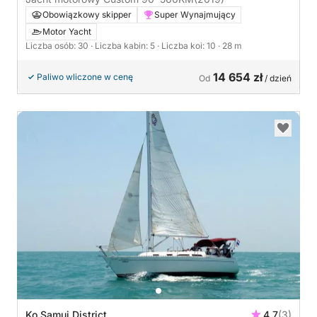
Obowiązkowy skipper
Super Wynajmujący
Motor Yacht
Liczba osób: 30
· Liczba kabin: 5
· Liczba koi: 10
· 28 m
14 654 zł
Paliwo wliczone w cenę
Od
/ dzień
Ko Samui District
4.7
(3)