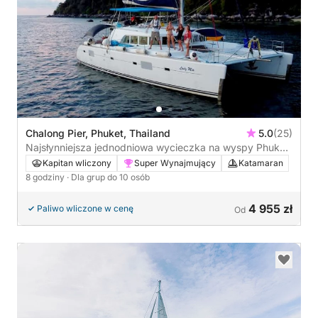
Chalong Pier, Phuket, Thailand
5.0
(25)
Najsłynniejsza jednodniowa wycieczka na wyspy Phuket,
gdzie można podziwiać krystalicznie czystą wodę
Kapitan wliczony
Super Wynajmujący
Katamaran
8 godziny
· Dla grup do 10 osób
4 955 zł
Paliwo wliczone w cenę
Od