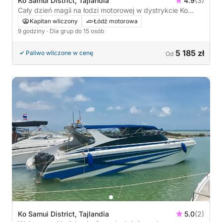
Ko Samui District, Tajlandia
4.9
(3)
Cały dzień magii na łodzi motorowej w dystrykcie Ko
Samui
Kapitan wliczony
Łódź motorowa
9 godziny
· Dla grup do 15 osób
5 185 zł
Paliwo wliczone w cenę
Od
Ko Samui District, Tajlandia
5.0
(2)