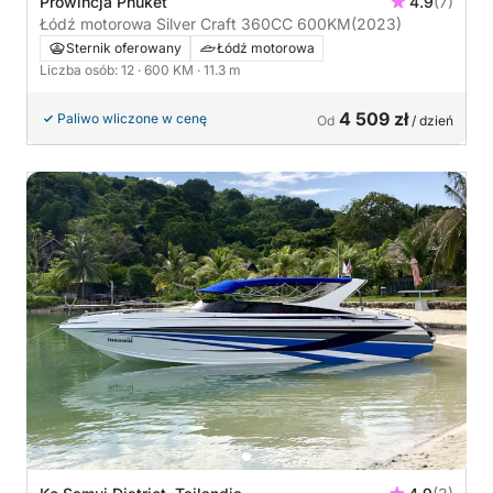
Prowincja Phuket
4.9
(7)
Łódź motorowa Silver Craft 360CC 600KM
(2023)
Sternik oferowany
Łódź motorowa
Liczba osób: 12
· 600 KM
· 11.3 m
4 509 zł
Paliwo wliczone w cenę
Od
/ dzień