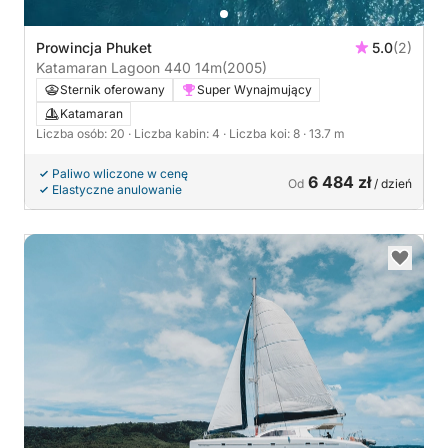
Prowincja Phuket
5.0
(2)
Katamaran Lagoon 440 14m
(2005)
Sternik oferowany
Super Wynajmujący
Katamaran
Liczba osób: 20
· Liczba kabin: 4
· Liczba koi: 8
· 13.7 m
Paliwo wliczone w cenę
6 484 zł
Od
/ dzień
Elastyczne anulowanie