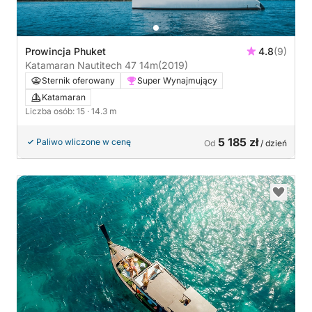
Prowincja Phuket
4.8
(9)
Katamaran Nautitech 47 14m
(2019)
Sternik oferowany
Super Wynajmujący
Katamaran
Liczba osób: 15
· 14.3 m
5 185 zł
Paliwo wliczone w cenę
Od
/ dzień