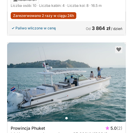
Liczba osób: 10
· Liczba kabin: 4
· Liczba koi: 8
· 16.5 m
Zarezerwowano 2 razy w ciągu 24h
3 864 zł
Paliwo wliczone w cenę
Od
/ dzień
Prowincja Phuket
5.0
(2)