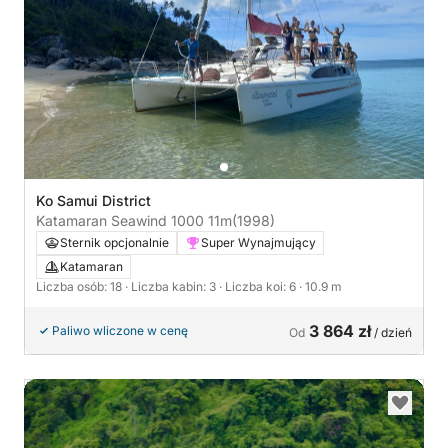
Ko Samui District
Katamaran Seawind 1000 11m
(1998)
Sternik opcjonalnie
Super Wynajmujący
Katamaran
Liczba osób: 18
· Liczba kabin: 3
· Liczba koi: 6
· 10.9 m
3 864 zł
Paliwo wliczone w cenę
Od
/ dzień