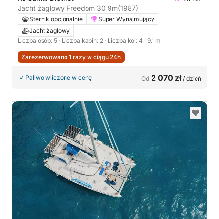
Jacht żaglowy Freedom 30 9m
(1987)
Sternik opcjonalnie
Super Wynajmujący
Jacht żaglowy
Liczba osób: 5
· Liczba kabin: 2
· Liczba koi: 4
· 9.1 m
Zarezerwowano 1 razy w ciągu 24h
2 070 zł
Paliwo wliczone w cenę
Od
/ dzień