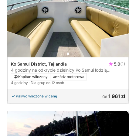
Ko Samui District, Tajlandia
5.0
(1)
4 godziny na odkrycie dzielnicy Ko Samui łodzią
motorową
Kapitan wliczony
Łódź motorowa
4 godziny
· Dla grup do 12 osób
1 961 zł
Paliwo wliczone w cenę
Od