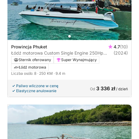
Prowincja Phuket
4.7
(10)
Łódź motorowa Custom Single Engine 250Hp
(2024)
250KM
Sternik oferowany
Super Wynajmujący
Łódź motorowa
Liczba osób: 8
· 250 KM
· 9.4 m
Paliwo wliczone w cenę
3 336 zł
Od
/ dzień
Elastyczne anulowanie