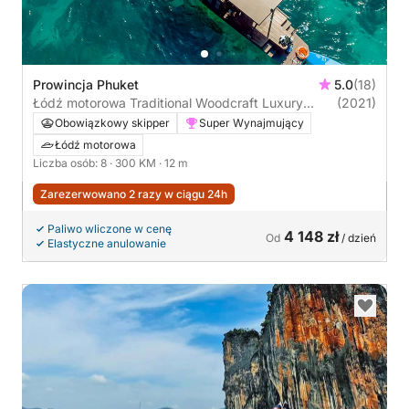
Prowincja Phuket
5.0
(18)
Łódź motorowa Traditional Woodcraft Luxury
(2021)
Long-tail 300KM
Obowiązkowy skipper
Super Wynajmujący
Łódź motorowa
Liczba osób: 8
· 300 KM
· 12 m
Zarezerwowano 2 razy w ciągu 24h
Paliwo wliczone w cenę
4 148 zł
Od
/ dzień
Elastyczne anulowanie