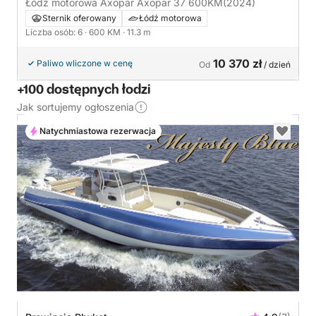
Łódź motorowa Axopar Axopar 37 600KM
(2024)
Sternik oferowany
Łódź motorowa
Liczba osób: 6
· 600 KM
· 11.3 m
10 370 zł
Paliwo wliczone w cenę
Od
/ dzień
+100 dostępnych łodzi
Jak sortujemy ogłoszenia
Natychmiastowa rezerwacja