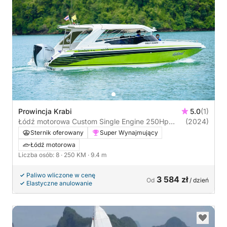
Prowincja Krabi
5.0
(1)
Łódź motorowa Custom Single Engine 250Hp
(2024)
(Krabi) 250KM
Sternik oferowany
Super Wynajmujący
Łódź motorowa
Liczba osób: 8
· 250 KM
· 9.4 m
Paliwo wliczone w cenę
3 584 zł
Od
/ dzień
Elastyczne anulowanie