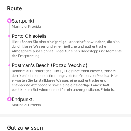
Meer. Alternativ bieten wir Ihnen auch einen
Route
Abholservice vom Hafen Marina Grande an.
Startpunkt:
Marina di Procida
Während der Fahrt gleiten Sie entlang der Küste der
Insel, vorbei an versteckten Buchten und
Porto Chiaolella
kristallklarem Wasser. Ein Badestopp ist im
Hier können Sie eine einzigartige Landschaft bewundern, die sich
durch klares Wasser und eine friedliche und authentische
Hafengebiet von Chiaiolella geplant, wo Sie die
Atmosphäre auszeichnet – ideal für einen Badestopp und Momente
malerischen Naturschwimmbecken (Piscine Naturali)
der Entspannung.
und den berühmten Strand Pozzo Vecchio
Postman's Beach (Pozzo Vecchio)
entdecken können. Hier haben Sie die Möglichkeit,
Bekannt als Drehort des Films „Il Postino“, zählt dieser Strand zu
den ikonischsten und stimmungsvollsten Orten von Procida. Hier
zu entspannen, zu schwimmen oder einfach die
erwarten Sie kristallklares Wasser, eine authentische und
Aussicht in vollkommener Ruhe zu genießen. Ein
entspannte Atmosphäre sowie eine einzigartige Landschaft –
perfekt zum Schwimmen und für ein unvergessliches Erlebnis.
Glas Sekt zum Anstoßen an Bord ist inklusive und
macht den Moment zu etwas ganz Besonderem.
Endpunkt:
Marina di Procida
Diese Tour ist perfekt für Paare, kleine Gruppen oder
alle, die ein kurzes, aber unvergessliches Erlebnis
suchen. Sie eignet sich auch hervorragend für einen
Gut zu wissen