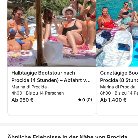
Halbtägige Bootstour nach
Ganztägige Boo
Procida (4 Stunden) – Abfahrt von
Procida (8 Stun
Marina di Procida
Marina di Procida
Corricella/Monte di Procida-
Corricella/Mont
4h00 · Bis zu 14 Personen
8h00 · Bis zu 14 P
Acquamorta – auf Anfrage
Acquamorta – a
Ab 950 €
Ab 1.400 €
0 (0)
Ähnliche Erlebnisse in der Nähe von Procida,