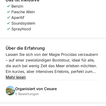
Benzin
Flasche Wein
Aperitif
Soundsystem
Sprayhood
Über die Erfahrung
Lassen Sie sich von der Magie Procidas verzaubern
– auf einer zweistündigen Bootstour, ideal für alle,
die auch bei wenig Zeit das Meer erleben möchten.
Ein kurzes, aber intensives Erlebnis, perfekt zum
Entspannen, Baden und um einige der schönsten
Mehr lesen
Aussichten der Insel zu genießen.
Organisiert von Cesare
Die Tour startet im charmanten Marina di Corricella,
0 Bewertungen
dem authentischsten und meistfotografierten Dorf
Procidas mit seinen farbenfrohen Häusern direkt am