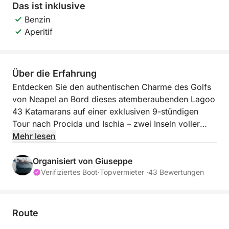
Das ist inklusive
Benzin
Aperitif
Über die Erfahrung
Entdecken Sie den authentischen Charme des Golfs
von Neapel an Bord dieses atemberaubenden Lagoo
43 Katamarans auf einer exklusiven 9-stündigen
Tour nach Procida und Ischia – zwei Inseln voller
Farbenpracht, kristallklarem Wasser und
Mehr lesen
mediterranem Flair. ☀️
Organisiert von Giuseppe
Diese Tour startet um 9:00 Uhr in Marina di Procida
Verifiziertes Boot
·
Topvermieter ·
43 Bewertungen
und ermöglicht Ihnen einen entspannten Tag inmitten
spektakulärer Ausblicke, malerischer Buchten und
idyllischer Dörfer. Entlang der Küsten von Procida
Route
und Ischia bewundern Sie einzigartige Panoramen,