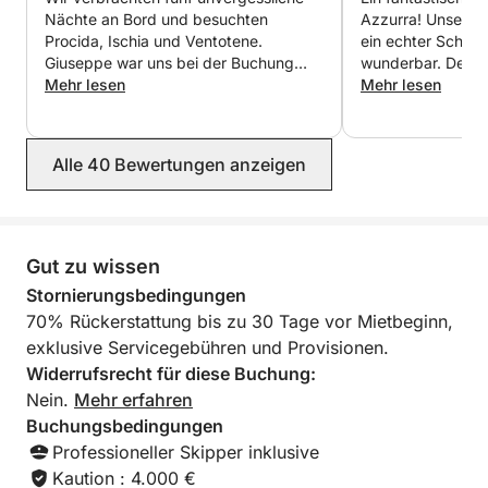
Nächte an Bord und besuchten
Azzurra! Unser K
Procida, Ischia und Ventotene.
ein echter Schatz
Buchen Sie jetzt Ihr Erlebnis nach Procida und Ischia
Giuseppe war uns bei der Buchung
wunderbar. Der K
mit Click&Boat und erleben Sie einen
und Organisation der Reise eine große
Mehr lesen
fantastisch, bran
Mehr lesen
unvergesslichen Tag im Herzen des Mittelmeers.
Hilfe, und Matteo war ein
erlebten ein unve
hervorragender Skipper, der uns
Abenteuer. Giuse
wunderbare Restaurants reservierte
Buchten, Höhlen
Alle 40 Bewertungen anzeigen
und sich mit viel Engagement darum
Landschaften; w
kümmerte, dass wir eine fantastische
vielen Stellen; er
Zeit hatten. Wir hoffen, bald in diesen
Pasta; er spielte 
zauberhaften Teil der Welt
segelten – all da
zurückzukehren und würden jederzeit
zu etwas ganz Be
Gut zu wissen
wieder bei Giuseppe buchen.
hoffen, bald wied
Stornierungsbedingungen
stechen. Vielen D
70% Rückerstattung bis zu 30 Tage vor Mietbeginn,
exklusive Servicegebühren und Provisionen.
Widerrufsrecht für diese Buchung:
Nein.
Mehr erfahren
Buchungsbedingungen
Professioneller Skipper inklusive
Kaution : 4.000 €