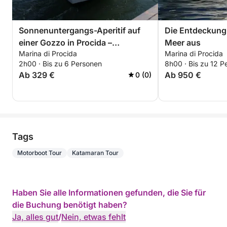
Sonnenuntergangs-Aperitif auf
Die Entdeckung
einer Gozzo in Procida –
Meer aus
Marina di Procida
Marina di Procida
Sonnenuntergang an Bord der
2h00 · Bis zu 6 Personen
8h00 · Bis zu 12 P
San Giorgio
Ab 329 €
Ab 950 €
0 (0)
Tags
Motorboot Tour
Katamaran Tour
Haben Sie alle Informationen gefunden, die Sie für
die Buchung benötigt haben?
Ja, alles gut
/
Nein, etwas fehlt