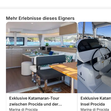
Mehr Erlebnisse dieses Eigners
Exklusive Katamaran-Tour
Exklusive Kata
zwischen Procida und der
Insel Procida
Marina di Procida
Marina di Procida
Unterwasserbucht