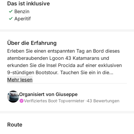
Das ist inklusive
Benzin
Aperitif
Über die Erfahrung
Erleben Sie einen entspannten Tag an Bord dieses
atemberaubenden Lgoon 43 Katamarans und
erkunden Sie die Insel Procida auf einer exklusiven
9-stündigen Bootstour. Tauchen Sie ein in die
authentische Atmosphäre des Golfs von Neapel ☀️
Mehr lesen
Abfahrt um 9:00 Uhr von Marina di Procida. Ihre
Organisiert von Giuseppe
Fahrt führt Sie entlang einer der bezauberndsten
Verifiziertes Boot
·
Topvermieter ·
43 Bewertungen
Inseln des Mittelmeers, bekannt für ihre farbenfrohen
Häuser, ruhigen Buchten und atemberaubenden
Ausblicke. Genießen Sie während der Tour die Küste
Route
aus einer privilegierten Perspektive und wechseln Sie