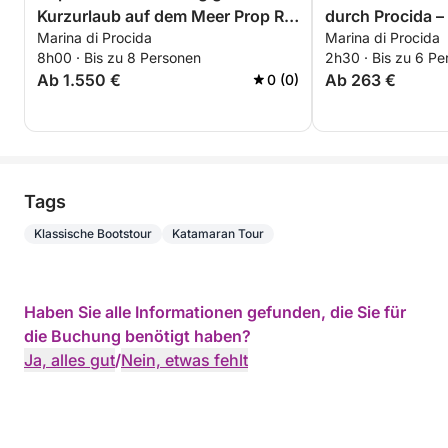
Kurzurlaub auf dem Meer Prop RIB
durch Procida –
Marina di Procida
Marina di Procida
33 Abfahrt von Neapel – Pozzuoli
Entspannung a
8h00 · Bis zu 8 Personen
2h30 · Bis zu 6 Pe
– Monte di Procida
Ab 1.550 €
Ab 263 €
0 (0)
Tags
Klassische Bootstour
Katamaran Tour
Haben Sie alle Informationen gefunden, die Sie für
die Buchung benötigt haben?
Ja, alles gut
/
Nein, etwas fehlt