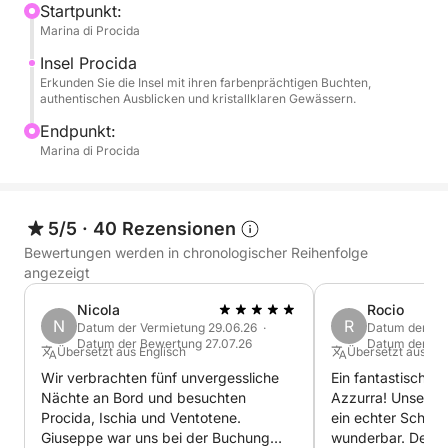
zwischen entspannenden Momenten an Bord und
Startpunkt:
Marina di Procida
Stopps im kristallklaren Wasser rund um die Insel.
Insel Procida
Diese Tour ist ideal für alle, die einen ruhigen und
Erkunden Sie die Insel mit ihren farbenprächtigen Buchten,
authentischen Ausblicken und kristallklaren Gewässern.
entspannten Tag am Meer verbringen und Sonne,
Meer und authentische Landschaften genießen
Endpunkt:
Marina di Procida
möchten. 🌊 Procida bietet eine einzigartige
Atmosphäre mit kleinen Häfen, malerischen Dörfern
und versteckten Winkeln – perfekt, um das Meer in
vollkommener Ruhe zu erleben.
5/5
·
40 Rezensionen
Bewertungen werden in chronologischer Reihenfolge
An Bord erwartet Sie ein Aperitif – perfekt, um die
angezeigt
Kreuzfahrt zu genießen und besondere Momente
Nicola
Rocio
inmitten des atemberaubenden Golfpanoramas zu
N
R
Datum der Vermietung 29.06.26 ·
Datum der Ver
teilen. 🥂 Ein unvergessliches Erlebnis für Paare,
Datum der Bewertung 27.07.26
Datum der Bew
Übersetzt aus Englisch
Übersetzt aus Sp
Familien oder Freundesgruppen, die einen
Wir verbrachten fünf unvergessliche
Ein fantastischer
exklusiven Tag auf einem Boot verbringen möchten.
Nächte an Bord und besuchten
Azzurra! Unser K
Procida, Ischia und Ventotene.
ein echter Schatz
Giuseppe war uns bei der Buchung
wunderbar. Der K
Für individuelle Wünsche oder Sonderwünsche