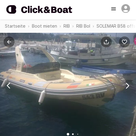
Startseite
Boot mieten
RIB
RIB Bol
SOLEMAR B58 offs