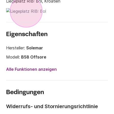
Liegeplatz RIB:
Bol, Kroatien
Eigenschaften
Hersteller:
Solemar
Modell:
B58 Offsore
Motorleistung:
150PS
Alle Funktionen anzeigen
Länge:
6.1m
Jahr:
2004
Bedingungen
Anzahl Plätze an Bord:
8 Personen
Widerrufs- und Stornierungsrichtlinie