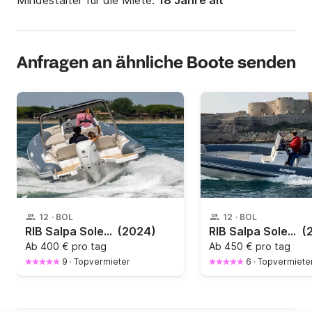
Mindestalter für die Miete:
18 Jahre alt
Anfragen an ähnliche Boote senden
12
·
BOL
12
·
BOL
RIB Salpa Soleil 24.5 250PS
(2024)
RIB Salpa Soleil 26 250PS
(
Ab
400 € pro tag
Ab
450 € pro tag
9
·
Topvermieter
6
·
Topvermiete