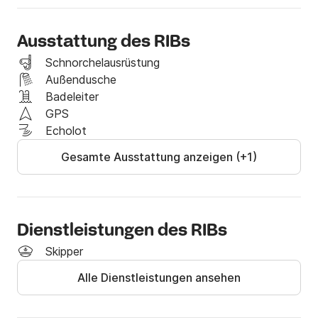
besuchen Sie viel Bestimmungsort. Wenn Sie Boot 
mit Skipper benötigen, stellen wir es für Sie zur 
Ausstattung des RIBs
Verfügung.
Schnorchelausrüstung
Außendusche
Badeleiter
GPS
Echolot
Gesamte Ausstattung anzeigen (+1)
Dienstleistungen des RIBs
Skipper
Alle Dienstleistungen ansehen