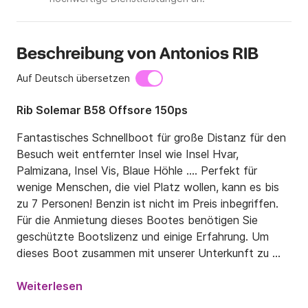
Beschreibung von Antonios RIB
Auf Deutsch übersetzen
Rib Solemar B58 Offsore 150ps
Fantastisches Schnellboot für große Distanz für den 
Besuch weit entfernter Insel wie Insel Hvar, 
Palmizana, Insel Vis, Blaue Höhle .... Perfekt für 
wenige Menschen, die viel Platz wollen, kann es bis 
zu 7 Personen! Benzin ist nicht im Preis inbegriffen. 
Für die Anmietung dieses Bootes benötigen Sie 
geschützte Bootslizenz und einige Erfahrung. Um 
dieses Boot zusammen mit unserer Unterkunft zu 
mieten, bieten wir Sonderangebote! Bitte 
kontaktieren Sie uns für weitere Informationen!

Weiterlesen
Für Leute, die Geschwindigkeit und in kurzer Zeit 