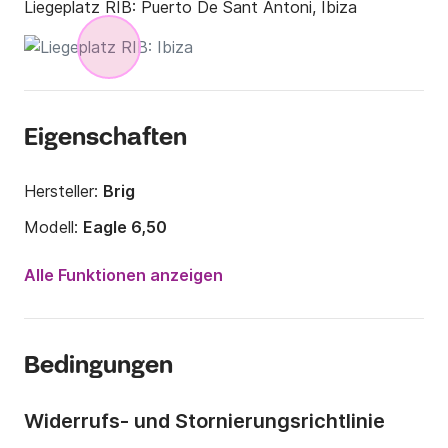
Liegeplatz RIB:
Puerto De Sant Antoni, Ibiza
Eigenschaften
Hersteller:
Brig
Modell:
Eagle 6,50
Motorleistung:
150PS
Alle Funktionen anzeigen
Länge:
6.5m
Jahr:
2017
Bedingungen
Anzahl Plätze an Bord:
6 Personen
Widerrufs- und Stornierungsrichtlinie