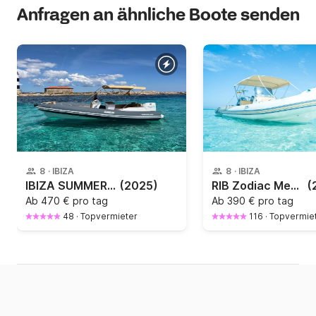
Anfragen an ähnliche Boote senden
8
·
IBIZA
8
·
IBIZA
IBIZA SUMMER - NEUES BOOT ab 2025!!!
(2025)
RIB Zodiac Medline 650 150PS
(
Ab
470 € pro tag
Ab
390 € pro tag
48
·
Topvermieter
116
·
Topvermie