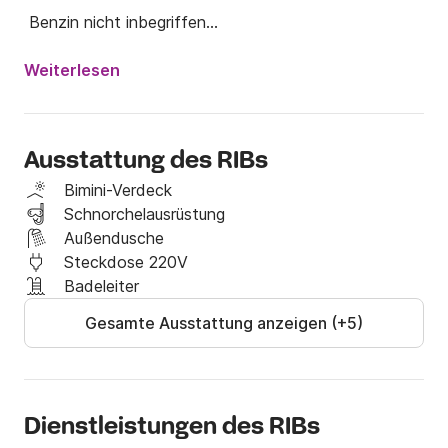
 Benzin nicht inbegriffen

 Kapitän ist nicht inbegriffen

Weiterlesen
 ibiza boat day, wir vermieten seit über 10 Jahren 
kleine Boote mit Topqualität und bieten unseren 
Kunden Komfort und guten Service

Ausstattung des RIBs
 -wir sprechen Englisch, Spanisch und Italienisch."
Bimini-Verdeck
Schnorchelausrüstung
Außendusche
Steckdose 220V
Badeleiter
Gesamte Ausstattung anzeigen (+5)
Dienstleistungen des RIBs