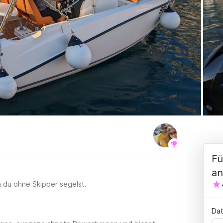
Fü
an
n du ohne Skipper segelst.
Dat