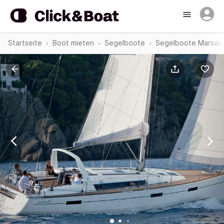
Startseite
Boot mieten
Segelboote
Segelboote Marsala