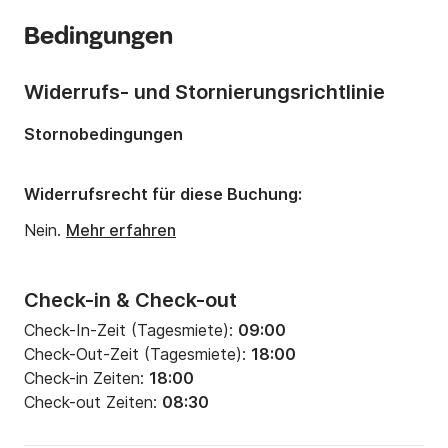
Anzahl Kabinen:
4
Bedingungen
Anzahl Schlafplätze:
10
Anzahl Badezimmer:
2
Widerrufs- und Stornierungsrichtlinie
Länge:
13.85m
Stornobedingungen
Breite:
4.49m
Tiefgang:
2.15m
Widerrufsrecht für diese Buchung:
Motorleistung:
57PS
Nein.
Mehr erfahren
Check-in & Check-out
Check-In-Zeit (Tagesmiete):
09:00
Check-Out-Zeit (Tagesmiete):
18:00
Check-in Zeiten:
18:00
Check-out Zeiten:
08:30