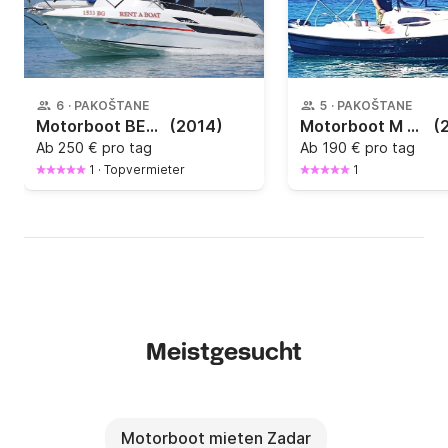
6
·
PAKOŠTANE
5
·
PAKOŠTANE
Motorboot BENETEAU Flyer 550 Sun Deck 100PS
(2014)
Motorboot M Sport 500 15PS
(
Ab
250 € pro tag
Ab
190 € pro tag
1
·
Topvermieter
1
Meistgesucht
Motorboot mieten Zadar