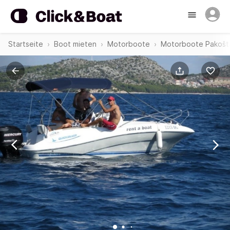
Startseite
Boot mieten
Motorboote
Motorboote Pakošt