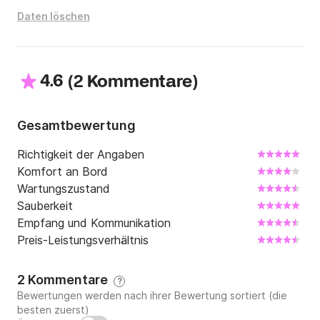
sicheren Liegeplatz, Reinigung und Betankung 
Daten löschen
umfasst.

Kraftstoff ist nicht im Preis inbegriffen.

Für weitere Informationen, die Sie benötigen, zögern 
4.6
(
)
2 Kommentare
Sie nicht, mich unter Click&Boat zu kontaktieren.
Gesamtbewertung
Richtigkeit der Angaben
Komfort an Bord
Wartungszustand
Sauberkeit
Empfang und Kommunikation
Preis-Leistungsverhältnis
2 Kommentare
?
Bewertungen werden nach ihrer Bewertung sortiert (die
besten zuerst)