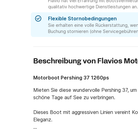
Flavio hat viel Erfahrung mit Bootsvermie
qualitativ hochwertige Dienstleistungen an.
Flexible Stornobedingungen
Sie erhalten eine volle Rückerstattung, we
Buchung stornieren (ohne Servicegebühren 
Beschreibung von Flavios Mo
Motorboot Pershing 37 1260ps
Mieten Sie diese wundervolle Pershing 37, um 
schöne Tage auf See zu verbringen.

Dieses Boot mit aggressiven Linien vereint Ko
Eleganz.

Unter Deck verfügt unsere Pershing über 1 Ka