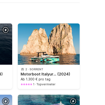
2
·
SORRENT
4)
Motorboot Italyure Italyure 35 760PS
(2024)
Ab
1.300 € pro tag
1
·
Topvermieter