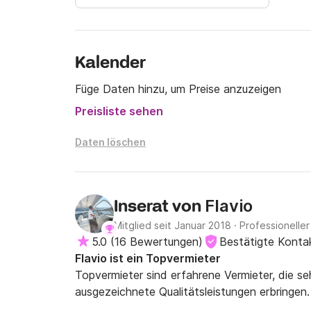
Kontaktieren Sie uns unter Click&Boat, um we
Kalender
Abbildung und anderen Paketen zu erhalten.
Füge Daten hinzu, um Preise anzuzeigen
Preisliste sehen
Daten löschen
Flavio
Inserat von
Mitglied seit Januar 2018
·
Professioneller
5.0
(
16 Bewertungen
)
Bestätigte Konta
Flavio ist ein Topvermieter
Topvermieter sind erfahrene Vermieter, die s
ausgezeichnete Qualitätsleistungen erbringen.