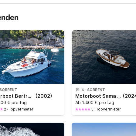
senden
SORRENT
4
·
SORRENT
Motorboot Bertram C37 480PS
(2002)
Motorboot Sama 38 walkaround 500PS
(202
400 € pro tag
Ab
1.400 € pro tag
2
·
Topvermieter
5
·
Topvermieter