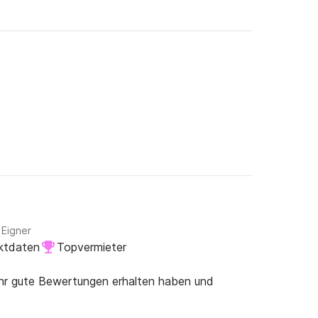
itere Informationen zu dieser wunderschönen 
 Eigner
ktdaten
Topvermieter
ehr gute Bewertungen erhalten haben und