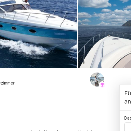
ezimmer
Fü
an
Dat