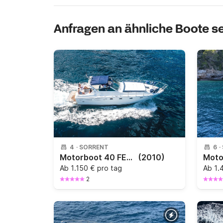
Anfragen an ähnliche Boote 
4
·
SORRENT
6
·
Motorboot 40 FEETS CAPRI OR AMALFI COAST TOUR 770PS
(2010)
Ab
1.150 € pro tag
Ab
1.
2