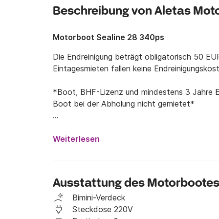
Beschreibung von Aletas Mot
Motorboot Sealine 28 340ps
Die Endreinigung beträgt obligatorisch 50 E
Eintagesmieten fallen keine Endreinigungskost
*Boot, BHF-Lizenz und mindestens 3 Jahre Erf
Boot bei der Abholung nicht gemietet*

Willkommen auf unserem modernen und sportli
Ihren Freunden und Ihrer Familie. Es bietet P
Weiterlesen
Motoren. Das Boot ist gut ausgestattet und ha
brauchen. Es gibt ein Biminitop, einen großen
und einen Esstisch, an dem Sie Ihre Mahlzei
Ausstattung des Motorboote
können. Das Boot hat eine Dusche und eine Toil
Traumurlaub.

Bimini-Verdeck
Steckdose 220V