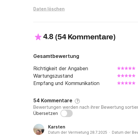
Wenn Sie Fragen haben, können Sie mich für w
Daten löschen
Click&Boat kontaktieren.

Bis bald!
4.8
(
)
54 Kommentare
Gesamtbewertung
Richtigkeit der Angaben
Wartungszustand
Empfang und Kommunikation
54 Kommentare
?
Bewertungen werden nach ihrer Bewertung sortier
Übersetzen
Karsten
Datum der Vermietung 28.7.2025 · Datum der Be