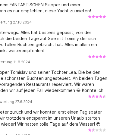
t einem FANTASTISCHEN Skipper und einer
kann es nur empfehlen, diese Yacht zu mieten!
ertung 27.10.2024
terwegs. Alles hat bestens gepasst, von der
ich die beiden Tage auf See mit Tommy der sich
 tollen Buchten gebracht hat. Alles in allem ein
änkt weiterempfehlen!
ertung 11.8.2024
pper Tomislav und seiner Tochter Lea. Die beiden
ie schönsten Buchten angesteuert. An beiden Tagen
vorragenden Restaurants reserviert. Wir waren
rden wir auf jeden Fall wiederkommen 😃 Könnte ich
wertung 27.6.2024
ter zurück und wir konnten erst einen Tag später
 wir trotzdem entspannt im unseren Urlaub starten
 wieder! Wir hatten tolle Tage auf dem Wasser! 😎