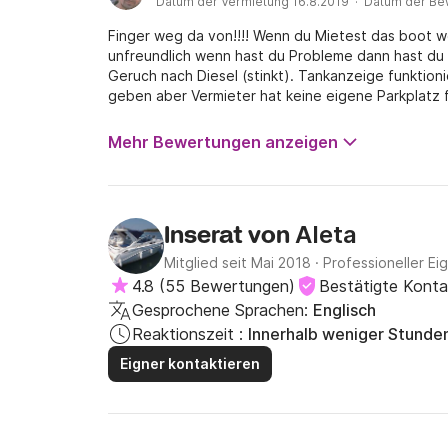
Datum der Vermietung 16.8.2019 · Datum der Be
Finger weg da von!!!! Wenn du Mietest das boot we
unfreundlich wenn hast du Probleme dann hast du r
Geruch nach Diesel (stinkt). Tankanzeige funktioni
geben aber Vermieter hat keine eigene Parkplatz f
wenn hast du diese Fehler gemacht (gemietet) un
anrufen die hilft schon. !!!!!!!!!!F I N G E R W E G!!!!!!!!
Mehr Bewertungen anzeigen
Aleta
Inserat von
Mitglied seit Mai 2018
·
Professioneller Ei
4.8
(
55 Bewertungen
)
Bestätigte Kont
Gesprochene Sprachen:
Englisch
Reaktionszeit :
Innerhalb weniger Stunde
Eigner kontaktieren