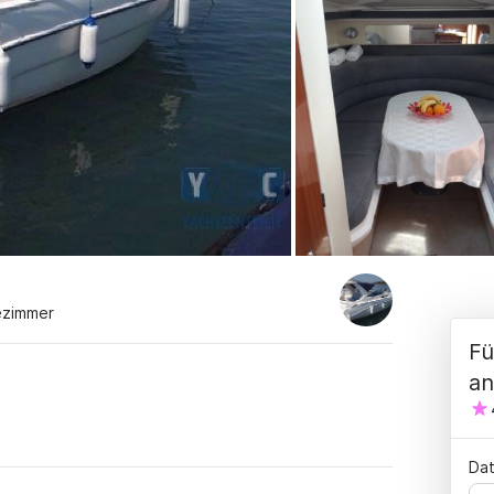
ezimmer
Fü
an
Dat