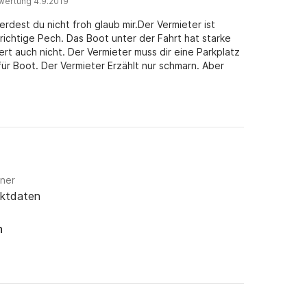
wertung 4.9.2019
rdest du nicht froh glaub mir.Der Vermieter ist
ichtige Pech. Das Boot unter der Fahrt hat starke
ert auch nicht. Der Vermieter muss dir eine Parkplatz
ür Boot. Der Vermieter Erzählt nur schmarn. Aber
d hast du Probleme lieber gleich an CLICKANDBOAT
!!!!
gner
aktdaten
n