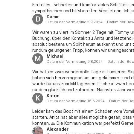
Ein tolles , schnelles und komfortables Schiff mi
sympathischen und hilfsbereiten Vermieterin. Ich 
Damir
D
Datum der Vermietung 5.9.2024 · Datum der Bew
Wir waren zu viert im Sommer 2 Tage mit Tommy un
Buchung, über den Kontakt zu Anita und letztendl
absolut bestens um Split herum auskennt und uns zu
rundum gelungener Tripp, können wir uneingeschr
Michael
M
Datum der Vermietung 9.8.2024 · Datum der Bew
Wir hatten zwei wundervolle Tage mit unserem Ski
haben sich hervorragend um uns gekümmert und d
wurde für uns zum Mittagessen Tische in zwei her
rundum glücklich und zufrieden. Nächstes Jahr we
nur mehr wie 5 Sterne geben.
Katrin
K
Datum der Vermietung 16.6.2024 · Datum der Be
Leider kam das Boot mit einem Schaden vom Vormie
starten. Anita hat aber alles mögliche getan, dass
konnten. 🙏 Die Kommunikation war perfekt! Gerne
Alexander