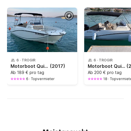
6
·
TROGIR
6
·
TROGIR
Motorboot Quicksilver Activ 555 Open 115PS
(2017)
Motorboot Quicksilver Activ 605 Open 150PS
(
Ab
189 € pro tag
Ab
200 € pro tag
6
·
Topvermieter
18
·
Topvermiet