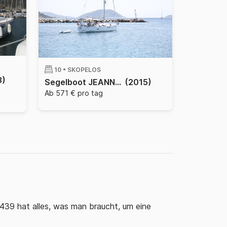
10 •
SKOPELOS
3)
Segelboot JEANNEAU SUN ODYSSEY 439 13.34m
(2015)
Ab 571 € pro tag
439 hat alles, was man braucht, um eine