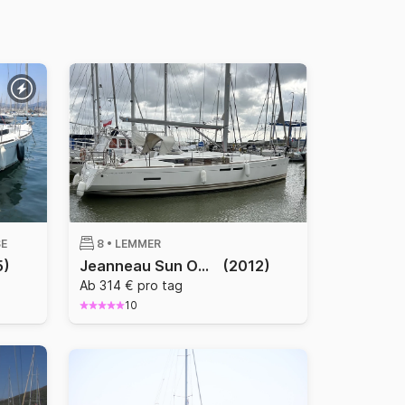
SE
8 •
LEMMER
5)
Jeanneau Sun Odyssey 439
(2012)
Ab 314 € pro tag
10