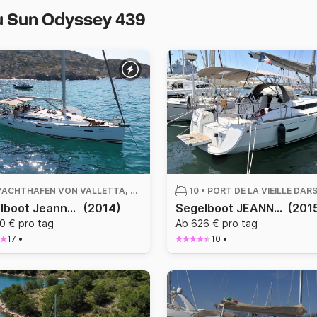
u Sun Odyssey 439
YACHTHAFEN VON VALLETTA, VALLETTA
10 •
PORT DE LA VIEILLE DAR
Segelboot Jeanneau Sun Odyssey 439 13.5m
(2014)
Segelboot JEANNEAU SUN ODYSSEY 439 12.98m
(201
0 € pro tag
Ab 626 € pro tag
17
•
10
•