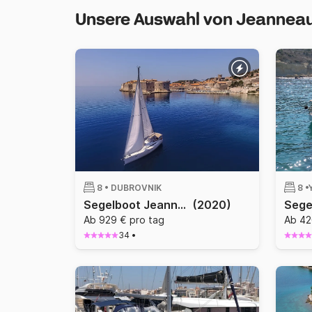
Unsere Auswahl von Jeannea
8 •
DUBROVNIK
8 •
Segelboot Jeanneau Sun Odyssey 439 13.5m
(2020)
Ab 929 € pro tag
Ab 42
34
•