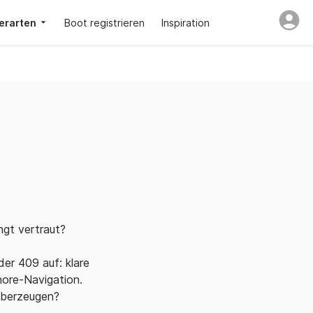
erarten
Boot registrieren
Inspiration
ingt vertraut?
er 409 auf: klare
hore-Navigation.
überzeugen?