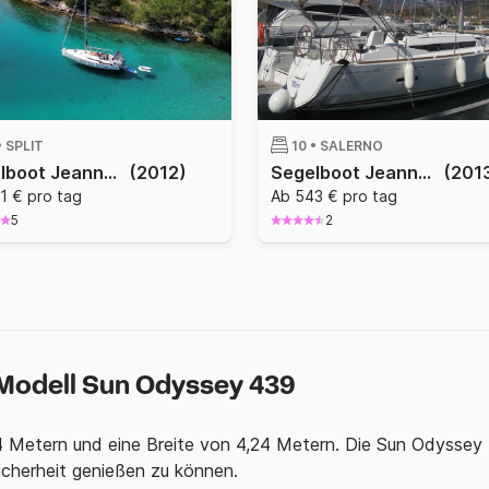
•
SPLIT
10 •
SALERNO
Segelboot Jeanneau Sun Odyssey 439 13m
(2012)
Segelboot Jeanneau Sun Odyssey 439 13.34m
(201
1 € pro tag
Ab 543 € pro tag
5
2
 Modell Sun Odyssey 439
 Metern und eine Breite von 4,24 Metern. Die Sun Odyssey 
icherheit genießen zu können.