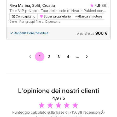
Riva Marina, Split, Croatia
4.9
(86)
Tour VIP privato - Tour delle isole di Hvar e Pakleni con
splendide lagune blu - Giornata intera
Con capitano
Super proprietario
Barca a motore
9 ore
· Per gruppi fino a 12 persone
900 €
Cancellazione flessibile
A partire da
1
2
3
4
…
L'opinione dei nostri clienti
4,9 / 5
Punteggio calcolato sulla base di 715638 recensioni