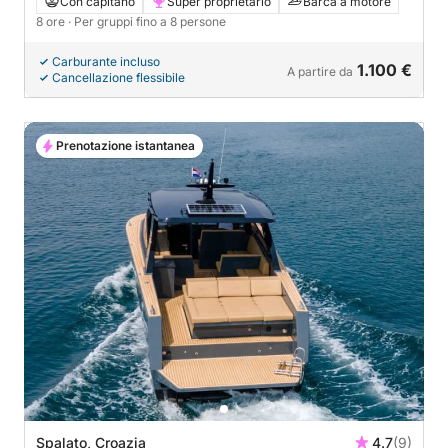
Con capitano
Super proprietario
Barca a motore
8 ore
· Per gruppi fino a 8 persone
Carburante incluso
1.100 €
A partire da
Cancellazione flessibile
Prenotazione istantanea
Spalato, Croazia
4.7
(9)