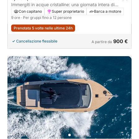
Immergiti in acque cristalline: una giornata intera di
divertimento.
Con capitano
Super proprietario
Barca a motore
9 ore
· Per gruppi fino a 12 persone
Prenotata 5 volte nelle ultime 24h
900 €
Cancellazione flessibile
A partire da