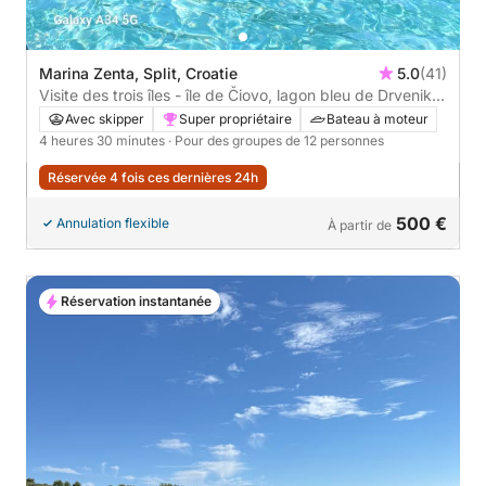
Marina Zenta, Split, Croatie
5.0
(41)
Visite des trois îles - île de Čiovo, lagon bleu de Drvenik
et île de Šolta
Avec skipper
Super propriétaire
Bateau à moteur
4 heures 30 minutes
· Pour des groupes de 12 personnes
Réservée 4 fois ces dernières 24h
500 €
Annulation flexible
À partir de
Réservation instantanée