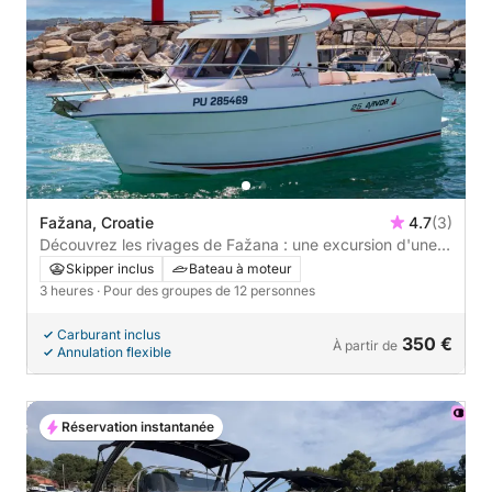
Fažana, Croatie
4.7
(3)
Découvrez les rivages de Fažana : une excursion d'une
journée complète à bord d'un bateau à moteur
Skipper inclus
Bateau à moteur
3 heures
· Pour des groupes de 12 personnes
Carburant inclus
350 €
À partir de
Annulation flexible
Réservation instantanée