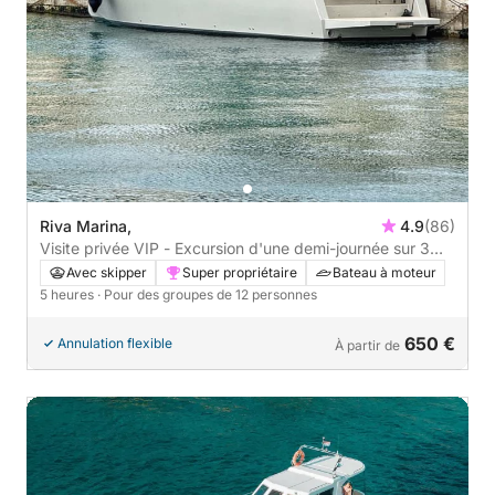
Riva Marina,
4.9
(86)
Visite privée VIP - Excursion d'une demi-journée sur 3
îles : lagons bleus, épave et Trogir ou Maslinica
Avec skipper
Super propriétaire
Bateau à moteur
5 heures
· Pour des groupes de 12 personnes
650 €
Annulation flexible
À partir de