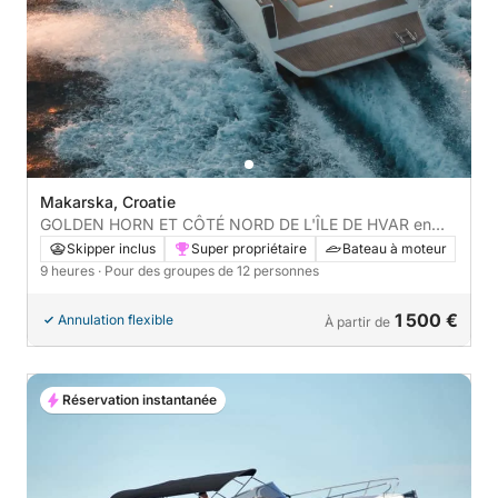
Makarska, Croatie
GOLDEN HORN ET CÔTÉ NORD DE L'ÎLE DE HVAR en
bateau : Une journée complète (9 heures) sur l'eau à
Skipper inclus
Super propriétaire
Bateau à moteur
bord d'un bateau à moteur - TOUT INCLUS (LIRE LA
9 heures
· Pour des groupes de 12 personnes
DESCRIPTION)
1 500 €
Annulation flexible
À partir de
Réservation instantanée