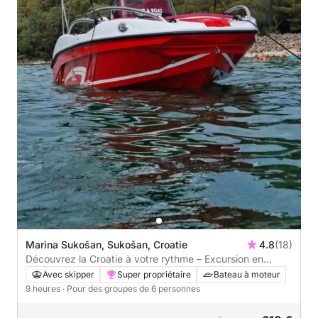
Marina Sukošan, Sukošan, Croatie
4.8
(18)
Découvrez la Croatie à votre rythme – Excursion en
bateau d'une journée complète et flexible
Avec skipper
Super propriétaire
Bateau à moteur
9 heures
· Pour des groupes de 6 personnes