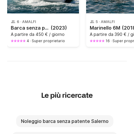
6
·
AMALFI
5
·
AMALFI
Barca senza patente Aquabat Sportline 19
(2023)
Marinello 6M
(201
A partire da
450 € / giorno
A partire da
390 € / g
4
·
Super proprietario
16
·
Super propr
Le più ricercate
Noleggio barca senza patente Salerno