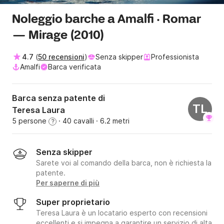
Noleggio barche a Amalfi · Romar
— Mirage (2010)
4.7
(
50 recensioni
)
Senza skipper
Professionista
Amalfi
Barca verificata
Barca senza patente di
TL
Teresa Laura
5 persone
· 40 cavalli
· 6.2 metri
?
Senza skipper
Sarete voi al comando della barca, non è richiesta la
patente.
Per saperne di più
Super proprietario
Teresa Laura è un locatario esperto con recensioni
eccellenti e si impegna a garantire un servizio di alta