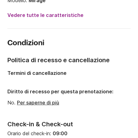
Modello:
Mirage
Potenza del motore:
40CV
Vedere tutte le caratteristiche
Lunghezza:
6.24m
Anno:
2010
Condizioni
Portata massima persone:
5 persone
Politica di recesso e cancellazione
Termini di cancellazione
Diritto di recesso per questa prenotazione:
No.
Per saperne di più
Check-in & Check-out
Orario del check-in:
09:00