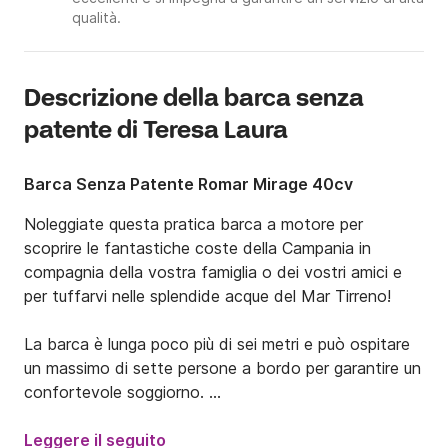
qualità.
Descrizione della barca senza
patente di Teresa Laura
Barca Senza Patente Romar Mirage 40cv
Noleggiate questa pratica barca a motore per 
scoprire le fantastiche coste della Campania in 
compagnia della vostra famiglia o dei vostri amici e 
per tuffarvi nelle splendide acque del Mar Tirreno!

La barca è lunga poco più di sei metri e può ospitare 
un massimo di sette persone a bordo per garantire un 
confortevole soggiorno. 

Dispone di un ampio prendisole a prua con cuscini, di 
una postazione centrale di guida e di uno spazioso 
Leggere il seguito