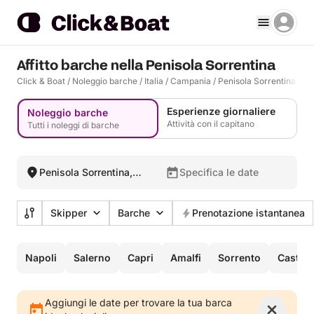
Affitto barche nella Penisola Sorrentina
Click & Boat
/
Noleggio barche
/
Italia
/
Campania
/
Penisola Sorrentina
Esperienze giornaliere
Noleggio barche
Attività con il capitano
Tutti i noleggi di barche
Penisola Sorrentina,
Specifica le date
Italia
Skipper
Barche
Prenotazione istantanea
Napoli
Salerno
Capri
Amalfi
Sorrento
Castell
Aggiungi le date per trovare la tua barca