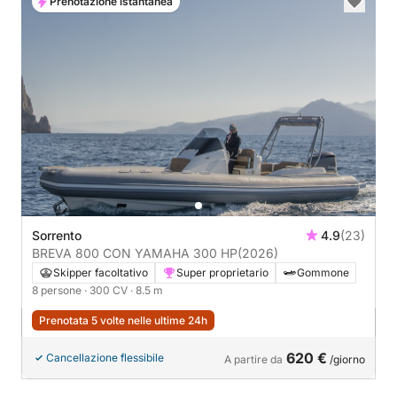
Prenotazione istantanea
Sorrento
4.9
(23)
BREVA 800 CON YAMAHA 300 HP
(2026)
Skipper facoltativo
Super proprietario
Gommone
8 persone
· 300 CV
· 8.5 m
Prenotata 5 volte nelle ultime 24h
620 €
Cancellazione flessibile
A partire da
/giorno