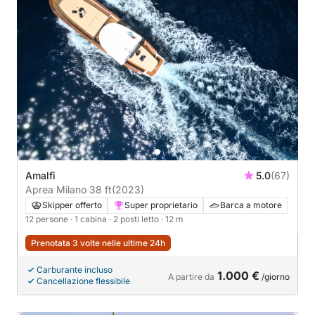
Amalfi
5.0
(67)
Aprea Milano 38 ft
(2023)
Skipper offerto
Super proprietario
Barca a motore
12 persone
· 1 cabina
· 2 posti letto
· 12 m
Prenotata 3 volte nelle ultime 24h
Carburante incluso
1.000 €
A partire da
/giorno
Cancellazione flessibile