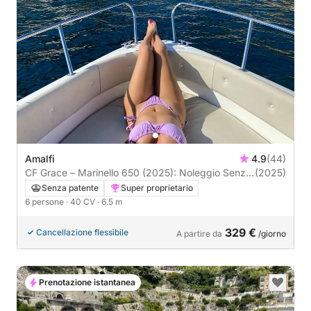
Amalfi
4.9
(44)
CF Grace – Marinello 650 (2025): Noleggio Senza
(2025)
Patente da Amalfi, Anche per Capri
Senza patente
Super proprietario
6 persone
· 40 CV
· 6.5 m
329 €
Cancellazione flessibile
A partire da
/giorno
Prenotazione istantanea