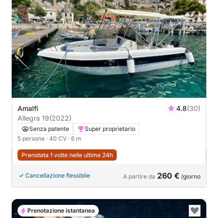
Amalfi
4.8
(30)
Allegra 19
(2022)
Senza patente
Super proprietario
5 persone
· 40 CV
· 6 m
Prenotata 1 volte nelle ultime 24h
260 €
Cancellazione flessibile
A partire da
/giorno
Prenotazione istantanea