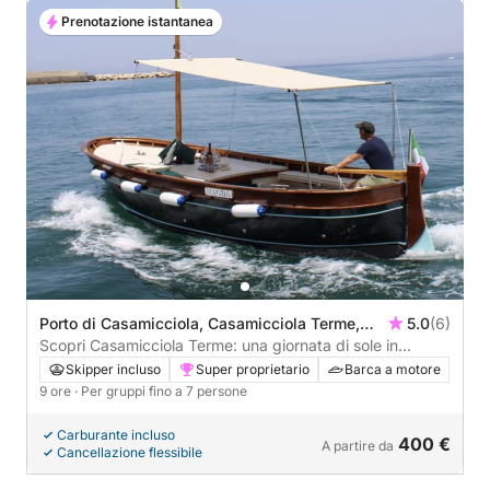
Prenotazione istantanea
Porto di Casamicciola, Casamicciola Terme,
5.0
(6)
Italia
Scopri Casamicciola Terme: una giornata di sole in
motoscafo
Skipper incluso
Super proprietario
Barca a motore
9 ore
· Per gruppi fino a 7 persone
Carburante incluso
400 €
A partire da
Cancellazione flessibile