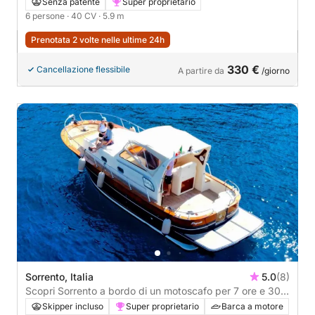
Senza patente
Super proprietario
6 persone
· 40 CV
· 5.9 m
Prenotata 2 volte nelle ultime 24h
330 €
Cancellazione flessibile
A partire da
/giorno
Sorrento, Italia
5.0
(8)
Scopri Sorrento a bordo di un motoscafo per 7 ore e 30
minuti.
Skipper incluso
Super proprietario
Barca a motore