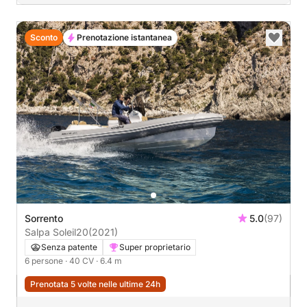
Sconto
Prenotazione istantanea
Sorrento
5.0
(97)
Salpa Soleil20
(2021)
Senza patente
Super proprietario
6 persone
· 40 CV
· 6.4 m
Prenotata 5 volte nelle ultime 24h