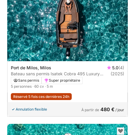
Port de Milos, Milos
5.0
(4)
Bateau sans permis Isatek Cobra 495 Luxury
(2025)
Edition 60cv
Sans permis
Super propriétaire
5 personnes
· 60 cv
· 5 m
Réservé 5 fois ces dernières 24h
480 €
Annulation flexible
À partir de
/ jour