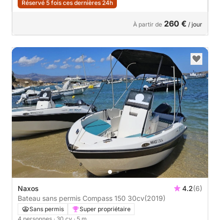
Réservé 5 fois ces dernières 24h
260 €
À partir de
/ jour
Naxos
4.2
(6)
Bateau sans permis Compass 150 30cv
(2019)
Sans permis
Super propriétaire
4 personnes
· 30 cv
· 5 m