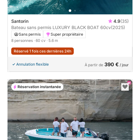
Santorin
4.9
(35)
Bateau sans permis LUXURY BLACK BOAT 60cv
(2025)
Sans permis
Super propriétaire
8 personnes
· 60 cv
· 5.6 m
Réservé 1 fois ces dernières 24h
390 €
Annulation flexible
À partir de
/ jour
Réservation instantanée