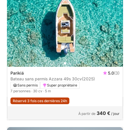
Parikiá
5.0
(3)
Bateau sans permis Azzara 49s 30cv
(2025)
Sans permis
Super propriétaire
7 personnes
· 30 cv
· 5 m
Réservé 3 fois ces dernières 24h
340 €
À partir de
/ jour