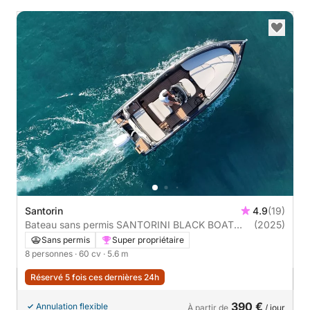
Santorin
4.9
(19)
Bateau sans permis SANTORINI BLACK BOAT
(2025)
60cv
Sans permis
Super propriétaire
8 personnes
· 60 cv
· 5.6 m
Réservé 5 fois ces dernières 24h
390 €
Annulation flexible
À partir de
/ jour