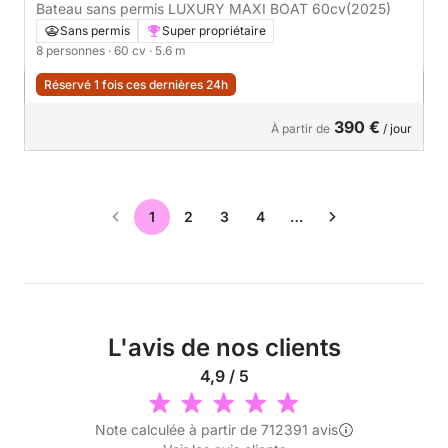
Bateau sans permis LUXURY MAXI BOAT 60cv
(2025)
Sans permis
Super propriétaire
8 personnes
· 60 cv
· 5.6 m
Réservé 1 fois ces dernières 24h
390 €
À partir de
/ jour
1
2
3
4
…
L'avis de nos clients
4,9 / 5
Note calculée à partir de 712391 avis