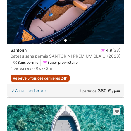
Santorin
4.9
(33)
Bateau sans permis SANTORINI PREMIUM BLACK
(2023)
40cv
Sans permis
Super propriétaire
4 personnes
· 40 cv
· 5 m
Réservé 5 fois ces dernières 24h
360 €
Annulation flexible
À partir de
/ jour