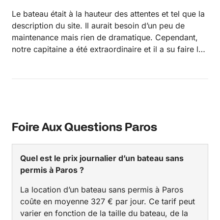
Le bateau était à la hauteur des attentes et tel que la
description du site. Il aurait besoin d’un peu de
maintenance mais rien de dramatique. Cependant,
notre capitaine a été extraordinaire et il a su faire la
différence afin que nous aillons des vacances
parfaites… Le choix des sites, sa générosité dans les
recommandations sur les endroits à visiter, sa bonne
compagnie ont fait que nous retournerons sans
aucun doute en Grece dans les prochaines années.
Foire Aux Questions Paros
Quel est le prix journalier d’un bateau sans
permis à Paros ?
La location d’un bateau sans permis à Paros
coûte en moyenne 327 € par jour. Ce tarif peut
varier en fonction de la taille du bateau, de la