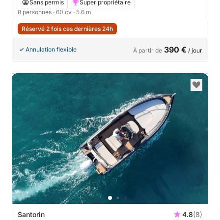
60cv
Sans permis
Super propriétaire
8 personnes
· 60 cv
· 5.6 m
Réservé 2 fois ces dernières 24h
390 €
Annulation flexible
À partir de
/ jour
Santorin
4.8
(8)