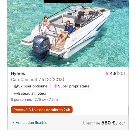
Hyères
4.8
(20)
Cap Camarat 7.5 DC
(2018)
Skipper optionnel
Super propriétaire
Bateau à moteur
8 personnes
· 275 cv
· 7.5 m
Réservé 3 fois ces dernières 24h
580 €
Annulation flexible
À partir de
/ jour