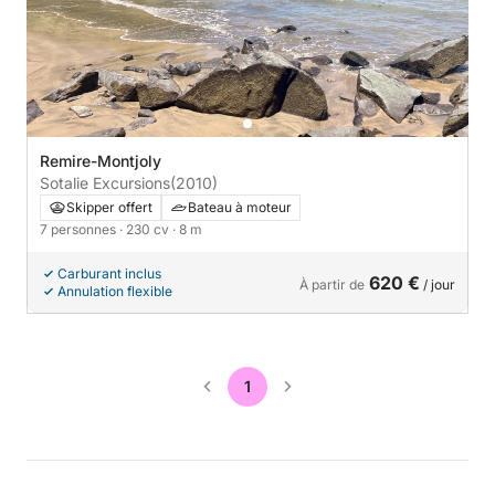
Remire-Montjoly
Sotalie Excursions
(2010)
Skipper offert
Bateau à moteur
7 personnes
· 230 cv
· 8 m
Carburant inclus
620 €
À partir de
/ jour
Annulation flexible
1