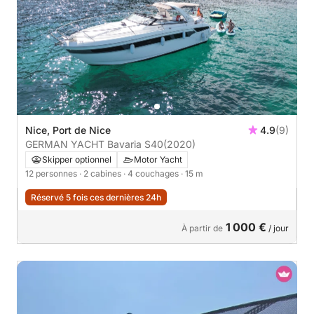
Nice, Port de Nice
4.9
(9)
GERMAN YACHT Bavaria S40
(2020)
Skipper optionnel
Motor Yacht
12 personnes
· 2 cabines
· 4 couchages
· 15 m
Réservé 5 fois ces dernières 24h
1 000 €
À partir de
/ jour