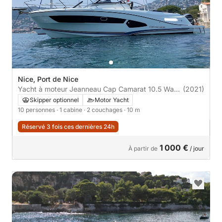
Nice, Port de Nice
Yacht à moteur Jeanneau Cap Camarat 10.5 Wa
(2021)
700cv
Skipper optionnel
Motor Yacht
10 personnes
· 1 cabine
· 2 couchages
· 10 m
Réservé 3 fois ces dernières 24h
1 000 €
À partir de
/ jour