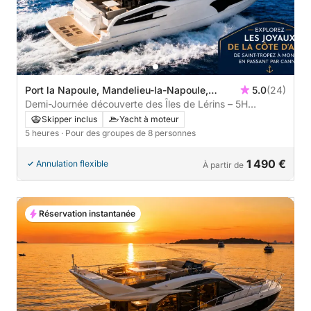
Port la Napoule, Mandelieu-la-Napoule,
5.0
(24)
France
Demi-Journée découverte des Îles de Lérins – 5H
d’Évasion
Skipper inclus
Yacht à moteur
5 heures
· Pour des groupes de 8 personnes
1 490 €
Annulation flexible
À partir de
Réservation instantanée