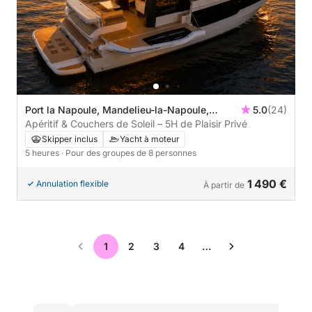
Port la Napoule, Mandelieu-la-Napoule,
5.0
(24)
France
Apéritif & Couchers de Soleil – 5H de Plaisir Privé
Skipper inclus
Yacht à moteur
5 heures
· Pour des groupes de 8 personnes
1 490 €
Annulation flexible
À partir de
1
2
3
4
…