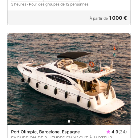
vue sur la mer.
3 heures
· Pour des groupes de 12 personnes
1 000 €
À partir de
Port Olímpic, Barcelone, Espagne
4.9
(34)
EXCURSION DE 2 HEURES EN YACHT À MOTEUR