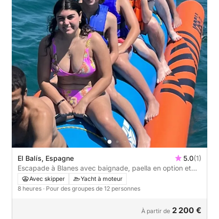
El Balís, Espagne
5.0
(1)
Escapade à Blanes avec baignade, paella en option et
visite de criques cachées.
Avec skipper
Yacht à moteur
8 heures
· Pour des groupes de 12 personnes
2 200 €
À partir de