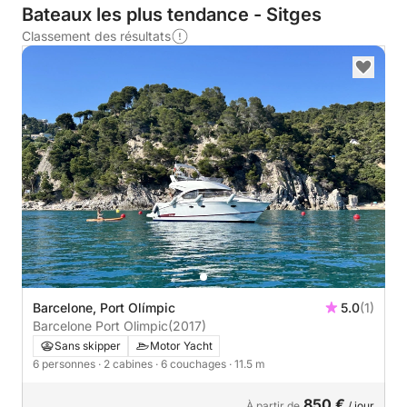
Bateaux les plus tendance - Sitges
Classement des résultats
Barcelone, Port Olímpic
5.0
(1)
Barcelone Port Olimpic
(2017)
Sans skipper
Motor Yacht
6 personnes
· 2 cabines
· 6 couchages
· 11.5 m
850 €
À partir de
/ jour