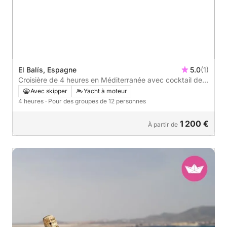
El Balís, Espagne
5.0
(1)
Croisière de 4 heures en Méditerranée avec cocktail de
bienvenue et amuse-bouche, baignade et vues sur la
Avec skipper
Yacht à moteur
côte.
4 heures
· Pour des groupes de 12 personnes
1 200 €
À partir de