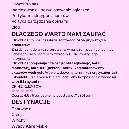
Dołącz do nas!
Indeksowanie i pozycjonowanie ogłoszeń
Polityka rozstrzygania sporów
Polityka zarządzania opiniami
Blog
DLACZEGO WARTO NAM ZAUFAĆ
Click&Boat to lider
czarteru jachtów od osób prywatnych i
armatorów.
Znajdź jacht do wyczarterowania w bardzo niskich cenach lub
udostępnij swój jacht, aby zwróciły Ci się koszty jego
utrzymania.
Click&Boat proponuje czarter
jachtu żeglowego, łodzi
motorowej, łodzi RIB (ponton), barek, katamaranów czy
skuterów wodnych.
Wybierz dowolny termin (dzień, tydzień itp.)
i skontaktuj się z właścicielem łodzi, aby bezpośrednio zadać mu
wszelkie pytania.
OPINIE KLIENTÓW
Ocena:
4.9 / 5
obliczono na podstawie 712391 opinii
DESTYNACJE
Chorwacja
Grecja
Włochy
Wyspy Kanaryjskie