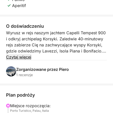
Aperitif
O doświadczeniu
Wyrusz w rejs naszym jachtem Capelli Tempest 900
i odkryj archipelag Korsyki. Zaledwie 40-minutowy
rejs zabierze Cię na zachwycające wyspy Korsyki,
gdzie odwiedzimy Lavezzi, Isola Piana i Bonifacio.
Na pokładzie zostanie podany mały aperitif z
Czytaj więcej
kiełbasą, serem i białym winem (Vermentino di
Gallura).
Zorganizowane przez Piero
1 recenzje
Plan podróży
Miejsce rozpoczęcia:
Porto Turistico, Palau, Italia