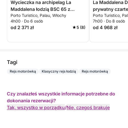
Wycieczka na archipelag La
La Maddalena D
Maddalena łodzią BSC 65 z
prywatny czarte
Porto Turistico, Palau, Włochy
Porto Turistico, P
kierowcą (pół dnia, 4 godziny)
4h00 · Do 6 osób
7h00 · Do 8 osób
od 2 371 zł
od 4 968 zł
5 (8)
Tagi
Rejs motorówką
Klasyczny rejs łodzią
Rejs motorówką
Czy znalazłeś wszystkie informacje potrzebne do
dokonania rezerwacji?
Tak, wszystko w porządku
/
Nie, czegoś brakuje