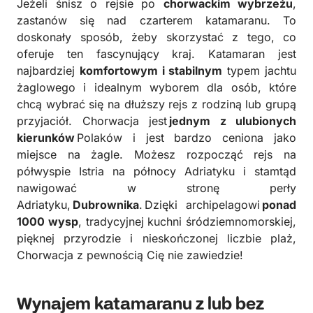
Jeżeli śnisz o rejsie po
chorwackim wybrzeżu
,
zastanów się nad czarterem katamaranu. To
doskonały sposób, żeby skorzystać z tego, co
oferuje ten fascynujący kraj. Katamaran jest
najbardziej
komfortowym i stabilnym
typem jachtu
żaglowego i idealnym wyborem dla osób, które
chcą wybrać się na dłuższy rejs z rodziną lub grupą
przyjaciół. Chorwacja jest
jednym z ulubionych
kierunków
Polaków i jest bardzo ceniona jako
miejsce na żagle. Możesz rozpocząć rejs na
półwyspie Istria na północy Adriatyku i stamtąd
nawigować w stronę perły
Adriatyku,
Dubrownika
. Dzięki archipelagowi
ponad
1000 wysp
, tradycyjnej kuchni śródziemnomorskiej,
pięknej przyrodzie i nieskończonej liczbie plaż,
Chorwacja z pewnością Cię nie zawiedzie!
Wynajem katamaranu z lub bez