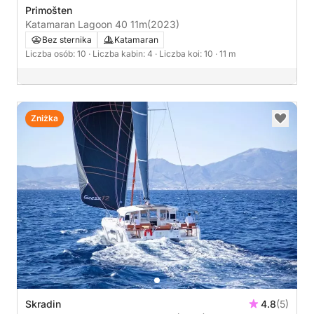
Primošten
Katamaran Lagoon 40 11m
(2023)
Bez sternika
Katamaran
Liczba osób: 10
· Liczba kabin: 4
· Liczba koi: 10
· 11 m
Zniżka
Skradin
4.8
(5)