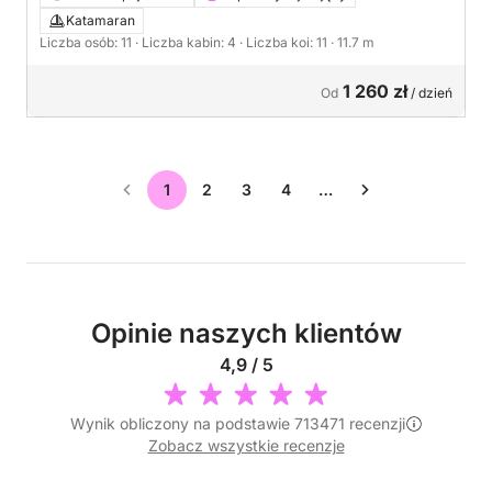
Katamaran
Liczba osób: 11
· Liczba kabin: 4
· Liczba koi: 11
· 11.7 m
1 260 zł
Od
/ dzień
1
2
3
4
…
Opinie naszych klientów
4,9 / 5
Wynik obliczony na podstawie 713471 recenzji
Zobacz wszystkie recenzje