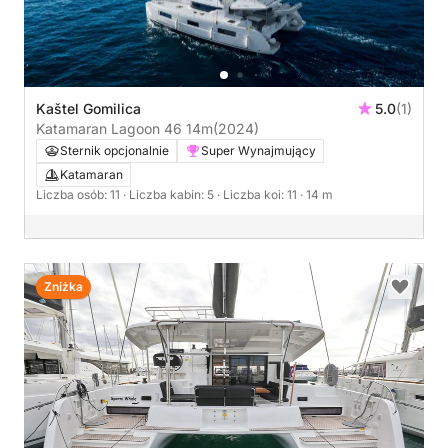
Kaštel Gomilica
5.0
(1)
Katamaran Lagoon 46 14m
(2024)
Sternik opcjonalnie
Super Wynajmujący
Katamaran
Liczba osób: 11
· Liczba kabin: 5
· Liczba koi: 11
· 14 m
Zniżka