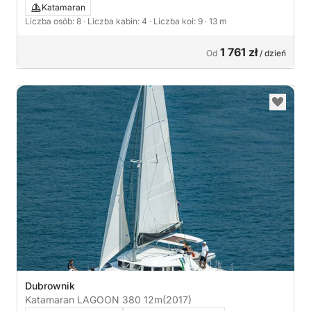
Katamaran
Liczba osób: 8
· Liczba kabin: 4
· Liczba koi: 9
· 13 m
1 761 zł
Od
/ dzień
Dubrownik
Katamaran LAGOON 380 12m
(2017)