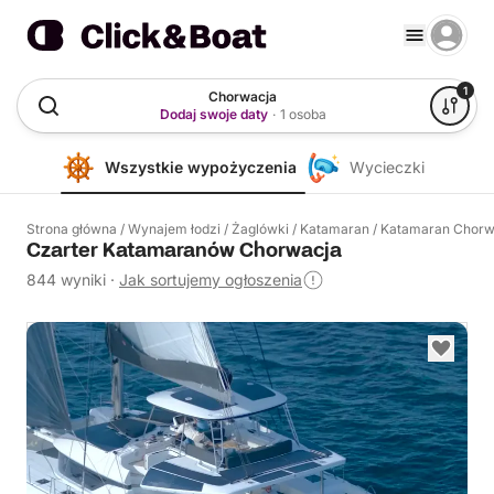
1
Chorwacja
Dodaj swoje daty
·
1 osoba
Wszystkie wypożyczenia
Wycieczki
Strona główna
/
Wynajem łodzi
/
Żaglówki
/
Katamaran
/
Katamaran Chorw
Czarter Katamaranów Chorwacja
844 wyniki
·
Jak sortujemy ogłoszenia