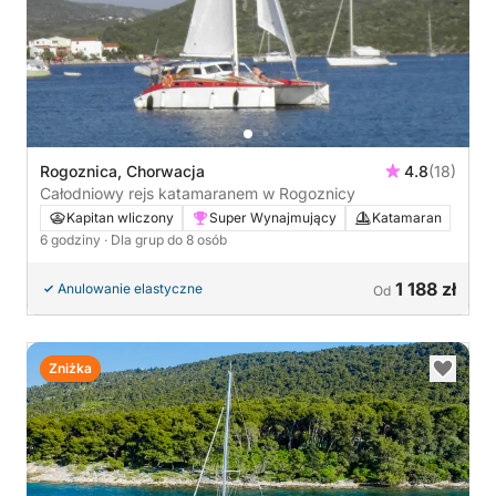
Rogoznica, Chorwacja
4.8
(18)
Całodniowy rejs katamaranem w Rogoznicy
Kapitan wliczony
Super Wynajmujący
Katamaran
6 godziny
· Dla grup do 8 osób
1 188 zł
Anulowanie elastyczne
Od
Zniżka