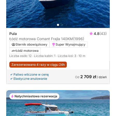
Pula
4.8
(43)
Łódź motorowa Comant Frajla 140KM
(1996)
Sternik obowiązkowy
Super Wynajmujący
Łódź motorowa
Liczba osób: 12
· Liczba kabin: 1
· Liczba koi: 3
· 10 m
Zarezerwowano 4 razy w ciągu 24h
Paliwo wliczone w cenę
2 709 zł
Od
/ dzień
Elastyczne anulowanie
Natychmiastowa rezerwacja