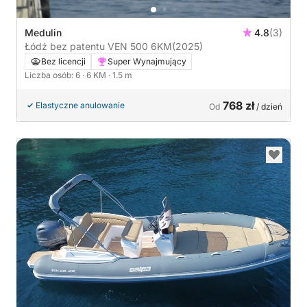
Medulin
4.8
(3)
Łódź bez patentu VEN 500 6KM
(2025)
Bez licencji
Super Wynajmujący
Liczba osób: 6
· 6 KM
· 1.5 m
768 zł
Elastyczne anulowanie
Od
/ dzień