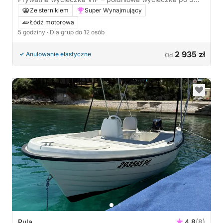
wyspach – Błękitne Laguny, wrak statku i Trogir lub
Ze sternikiem
Super Wynajmujący
Maslinica
Łódź motorowa
5 godziny
· Dla grup do 12 osób
2 935 zł
Anulowanie elastyczne
Od
Pula
4.8
(8)