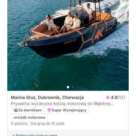
Marina Gruz, Dubrownik, Chorwacja
4.9
(12)
Prywatna wycieczka łodzią motorową do Błękitnej
Jaskini w Dubrowniku
Ze sternikiem
Super Wynajmujący
Łódź motorowa
4 godziny
· Dla grup do 10 osób
Paliwo wliczone w cenę