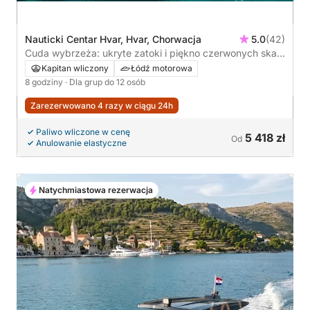
Nauticki Centar Hvar, Hvar, Chorwacja
5.0
(42)
Cuda wybrzeża: ukryte zatoki i piękno czerwonych skał
z Hvaru
Kapitan wliczony
Łódź motorowa
8 godziny
· Dla grup do 12 osób
Zarezerwowano 4 razy w ciągu 24h
Paliwo wliczone w cenę
5 418 zł
Od
Anulowanie elastyczne
Natychmiastowa rezerwacja