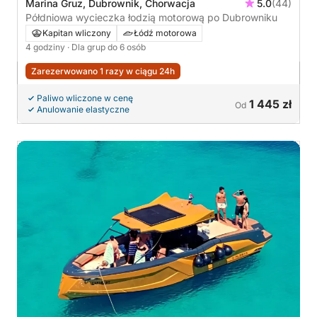
Marina Gruz, Dubrownik, Chorwacja
5.0
(44)
Półdniowa wycieczka łodzią motorową po Dubrowniku
Kapitan wliczony
Łódź motorowa
4 godziny
· Dla grup do 6 osób
Zarezerwowano 1 razy w ciągu 24h
Paliwo wliczone w cenę
1 445 zł
Od
Anulowanie elastyczne