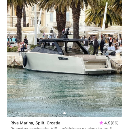
Riva Marina, Split, Croatia
4.9
(86)
Prywatna wycieczka VIP – półdniowa wycieczka po 3