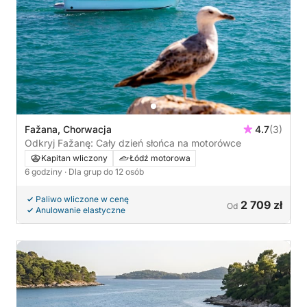
Fažana, Chorwacja
4.7
(3)
Odkryj Fažanę: Cały dzień słońca na motorówce
Kapitan wliczony
Łódź motorowa
6 godziny
· Dla grup do 12 osób
Paliwo wliczone w cenę
2 709 zł
Od
Anulowanie elastyczne