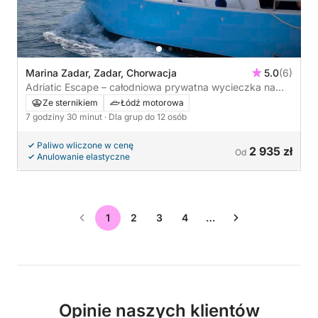
Marina Zadar, Zadar, Chorwacja
5.0
(6)
Adriatic Escape – całodniowa prywatna wycieczka na
wyspę z Zadaru
Ze sternikiem
Łódź motorowa
7 godziny 30 minut
· Dla grup do 12 osób
Paliwo wliczone w cenę
2 935 zł
Od
Anulowanie elastyczne
1
2
3
4
…
Opinie naszych klientów