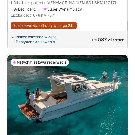
Łódź bez patentu VEN-MARINA VEN 501 6KM
(2017)
Bez licencji
Super Wynajmujący
Liczba osób: 6
· 6 KM
· 5 m
Zarezerwowano 1 razy w ciągu 24h
Paliwo wliczone w cenę
587 zł
Od
/ dzień
Elastyczne anulowanie
Natychmiastowa rezerwacja