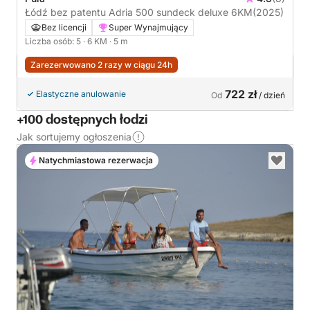
Łódź bez patentu Adria 500 sundeck deluxe 6KM
(2025)
Bez licencji
Super Wynajmujący
Liczba osób: 5
· 6 KM
· 5 m
Zarezerwowano 2 razy w ciągu 24h
722 zł
Elastyczne anulowanie
Od
/ dzień
+100 dostępnych łodzi
Jak sortujemy ogłoszenia
Natychmiastowa rezerwacja