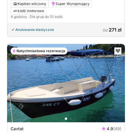
Jaskini i na Wyspy Elafickie
Kapitan wliczony
Super Wynajmujący
Łódź motorowa
4 godziny
· Dla grup do 10 osób
271 zł
Anulowanie elastyczne
Od
Natychmiastowa rezerwacja
Cavtat
4.9
(49)