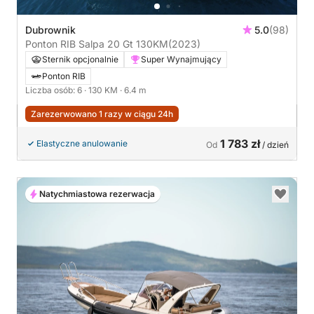
Dubrownik
5.0
(98)
Ponton RIB Salpa 20 Gt 130KM
(2023)
Sternik opcjonalnie
Super Wynajmujący
Ponton RIB
Liczba osób: 6
· 130 KM
· 6.4 m
Zarezerwowano 1 razy w ciągu 24h
1 783 zł
Elastyczne anulowanie
Od
/ dzień
Natychmiastowa rezerwacja