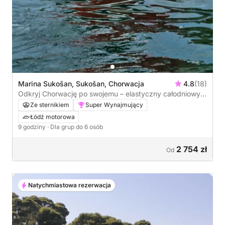
Marina Sukošan, Sukošan, Chorwacja
4.8
(18)
Odkryj Chorwację po swojemu – elastyczny całodniowy
rejs statkiem
Ze sternikiem
Super Wynajmujący
Łódź motorowa
9 godziny
· Dla grup do 6 osób
2 754 zł
Od
Natychmiastowa rezerwacja