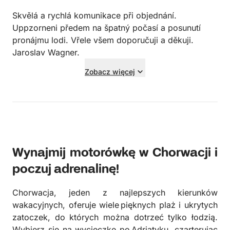
Skvělá a rychlá komunikace při objednání.
Uppzorneni předem na špatný počasí a posunutí
pronájmu lodi. Vřele všem doporučuji a děkuji.
Jaroslav Wagner.
Zobacz więcej
Wynajmij motorówkę w Chorwacji i
poczuj adrenalinę!
Chorwacja, jeden z najlepszych kierunków
wakacyjnych, oferuje wiele pięknych plaż i ukrytych
zatoczek, do których można dotrzeć tylko łodzią.
Wybierz się na wycieczkę po Adriatyku, czarterując