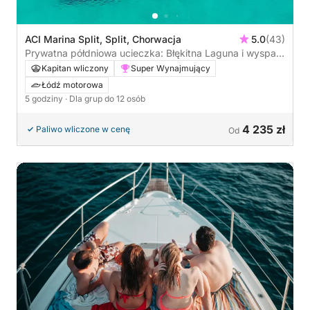
ACI Marina Split, Split, Chorwacja
5.0
(43)
Prywatna półdniowa ucieczka: Błękitna Laguna i wyspa
Čiovo
Kapitan wliczony
Super Wynajmujący
Łódź motorowa
5 godziny
· Dla grup do 12 osób
4 235 zł
Paliwo wliczone w cenę
Od