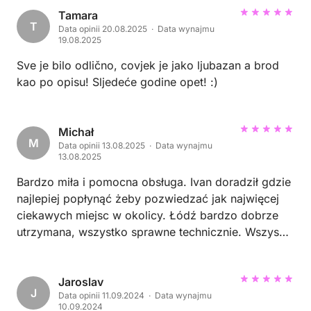
Tamara
T
Data opinii 20.08.2025 · Data wynajmu
19.08.2025
Sve je bilo odlično, covjek je jako ljubazan a brod
kao po opisu! Sljedeće godine opet! :)
Michał
M
Data opinii 13.08.2025 · Data wynajmu
13.08.2025
Bardzo miła i pomocna obsługa. Ivan doradził gdzie
najlepiej popłynąć żeby pozwiedzać jak najwięcej
ciekawych miejsc w okolicy. Łódź bardzo dobrze
utrzymana, wszystko sprawne technicznie. Wszyscy
zadowoleni z wycieczki :)
Jaroslav
J
Data opinii 11.09.2024 · Data wynajmu
10.09.2024