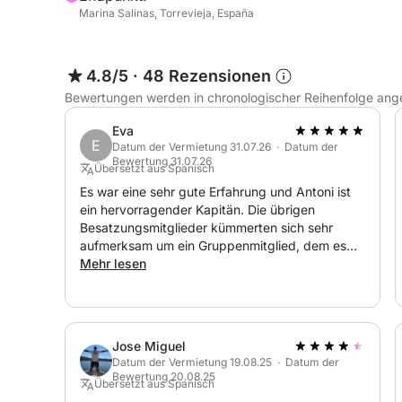
Marina Salinas, Torrevieja, España
Ob Sie einen entspannten Tag mit der Familie, ei
ein sonniges Küstenabenteuer planen – dieses Boo
4.8/5
·
48 Rezensionen
unvergessliches Erlebnis auf dem Wasser.
Bewertungen werden in chronologischer Reihenfolge ang
Buchen Sie jetzt und erleben Sie einen fantastisc
Eva
und La Zenia vom Meer aus entdecken können.
E
Datum der Vermietung 31.07.26 · Datum der
Bewertung 31.07.26
Übersetzt aus Spanisch
Es war eine sehr gute Erfahrung und Antoni ist
ein hervorragender Kapitän. Die übrigen
Besatzungsmitglieder kümmerten sich sehr
aufmerksam um ein Gruppenmitglied, dem es
nicht gut ging; sie waren die ganze Zeit über
Mehr lesen
sehr hilfsbereit. Es empfiehlt sich, im Hafen zu
parken, da dies für den ganzen Tag deutlich
günstiger ist als das Parken im nahegelegenen
Einkaufszentrum (nur die Hälfte des Preises).
Jose Miguel
Vielen Dank!
Datum der Vermietung 19.08.25 · Datum der
Bewertung 20.08.25
Übersetzt aus Spanisch