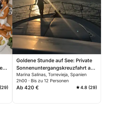
Goldene Stunde auf See: Private
er
Sonnenuntergangskreuzfahrt ab
Marina Salinas, Torrevieja, Spanien
Torrevieja
2h00 · Bis zu 12 Personen
Ab 420 €
(29)
4.8 (29)