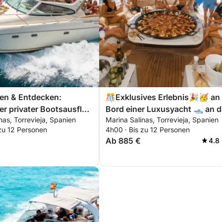
n & Entdecken:
🎊Exklusives Erlebnis🎉🥳 an
er privater Bootsausflug
Bord einer Luxusyacht 🛥️ an d
nas, Torrevieja, Spanien
Marina Salinas, Torrevieja, Spanien
er südlichen Costa
Costa Blanca
zu 12 Personen
4h00 · Bis zu 12 Personen
Ab 885 €
4.8 