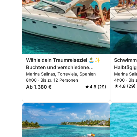
Wähle dein Traumreiseziel 🏝️✨
Schwimme
Buchten und verschiedene
Halbtägig
Marina Salinas, Torrevieja, Spanien
Marina Sali
Badebereiche
entlang d
8h00 · Bis zu 12 Personen
4h00 · Bis 
Blanca
4.8 (29)
Ab 1.380 €
4.8 (29)