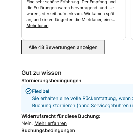
Eine sehr schöne Erfahrung. Der Empfang und
die Erklärungen waren hervorragend, und sie
waren jederzeit aufmerksam. Wir kamen spät
an, und sie verlängerten die Mietdauer, eine
nette Geste. Das Boot war insgesamt sehr gut,
Mehr lesen
obwohl die analogen Anzeigen nicht
funktionierten – nur Kraftstoff- und
Motorpositionsanzeigen. Wir vermissten ein
Alle 48 Bewertungen anzeigen
Echolot, einen Kartenplotter und eine
Geschwindigkeitsanzeige. Der Gummiboden ist
fantastisch, und der Motor fühlt sich in gutem
Zustand an. Die elektrische Ankerwinde ist sehr
Gut zu wissen
einfach und funktional. Wir hatten etwas raue
See, und das Boot spürte es, aber es ließ sich
Stornierungsbedingungen
sehr gut handhaben. Der Kraftstoffverbrauch
war dadurch etwas hoch, aber nicht übertrieben
Flexibel
(40 Euro). Um in die Nähe zu gelangen, muss
Sie erhalten eine volle Rückerstattung, wenn
man für das Parken im Hafen bezahlen, aber der
Buchung stornieren (ohne Servicegebühren u
Preis ist gut, etwa 8 Euro für 4 Stunden. Im
Sommer ist viel Verkehr, und man muss
Widerrufsrecht für diese Buchung:
vorsichtig sein, aber der Hafen ist fantastisch.
Nein.
Mehr erfahren
Kurz gesagt, eine sehr schöne Erfahrung zu
Buchungsbedingungen
einem sehr vernünftigen Preis. Danke, Jose.