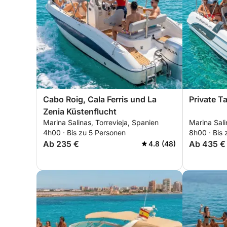
Cabo Roig, Cala Ferris und La
Private T
Zenia Küstenflucht
Marina Salinas, Torrevieja, Spanien
Marina Sali
4h00 · Bis zu 5 Personen
8h00 · Bis 
Ab 235 €
Ab 435 €
4.8 (48)