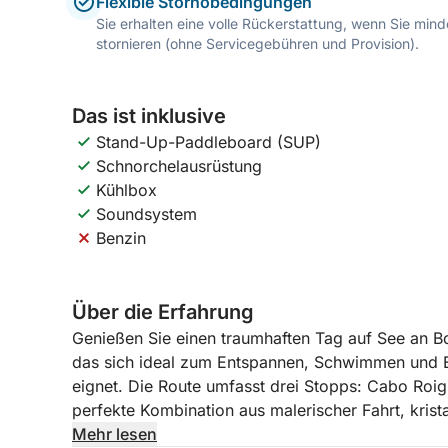
Flexible Stornobedingungen
Sie erhalten eine volle Rückerstattung, wenn Sie mi
stornieren (ohne Servicegebühren und Provision).
Das ist inklusive
Stand-Up-Paddleboard (SUP)
Schnorchelausrüstung
Kühlbox
Soundsystem
Benzin
Über die Erfahrung
Genießen Sie einen traumhaften Tag auf See an B
das sich ideal zum Entspannen, Schwimmen und E
eignet. Die Route umfasst drei Stopps: Cabo Roig,
perfekte Kombination aus malerischer Fahrt, krist
Mittelmeer in vollen Zügen zu genießen.
Mehr lesen