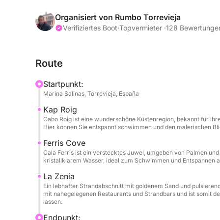
Das Boot bietet Platz für bis zu 6 Gäste und ist mi
Organisiert von Rumbo Torrevieja
komfortables und unvergessliches Erlebnis auf d
Verifiziertes Boot
·
Topvermieter ·
128 Bewertunge
Bimini-Top als Sonnenschutz, GPS, Plotter und Ec
Bugtisch für bis zu 6 Personen – perfekt, um Ge
Route
in einer malerischen Bucht vor Anker liegen. Da
Musikanlage, gepolsterten Boden, Angelrutenhalte
Startpunkt:
Ankerwinde, die Komfort und Praktikabilität den 
Marina Salinas, Torrevieja, España
Kap Roig
Angetrieben von einem 100 PS starken Honda-Vier
Cabo Roig ist eine wunderschöne Küstenregion, bekannt für ihre
Leistung bei niedrigem Kraftstoffverbrauch und is
Hier können Sie entspannt schwimmen und den malerischen Blic
und effizienten Küstenausflug. An Bord befinde
Ferris Cove
oder Wasserskifahren – eine dynamische Option fü
Cala Ferris ist ein verstecktes Juwel, umgeben von Palmen und n
Spaß wünschen.
kristallklarem Wasser, ideal zum Schwimmen und Entspannen a
La Zenia
Während der Tour haben Sie die Möglichkeit, in C
Ein lebhafter Strandabschnitt mit goldenem Sand und pulsiere
– drei wunderschöne Küstenorte, die für ihr einl
mit nahegelegenen Restaurants und Strandbars und ist somit de
lassen.
Atmosphäre bekannt sind. Diese Stopps eignen s
Entspannen an Bord und um die Küste in Ihrem e
Endpunkt: