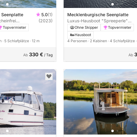
 Seenplatte
5.0
(1)
Mecklenburgische Seenplatte
cheinfrei
(2023)
Luxus-Hausboot "Spreeperle"
Führerscheinfrei (Charterschein)
Topvermieter
Ohne Skipper
Topvermieter
Hausboot
en
· 5 Schlafplätze
· 12 m
4 Personen
· 2 Kabinen
· 4 Schlafplätze
330 €
Ab
/ Tag
Ab