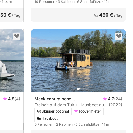
· 11.4 m
10 Personen
· 3 Kabinen
· 6 Schlafplätze
· 12 m
50 €
450 €
/ Tag
Ab
/ Tag
4.8
(4)
Mecklenburgische
4.7
(24)
Kleinseenplatte
Freiheit auf dem Tukul-Hausboot auf
(2022)
der Macklenburger Seenplatte
Skipper optional
Topvermieter
Hausboot
5 Personen
· 2 Kabinen
· 5 Schlafplätze
· 11 m