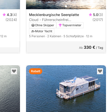
4.3
(4)
Mecklenburgische Seenplatte
5.0
(3)
(2024)
Cloud - Führerscheinfrei
(2017)
(Charterschein) -
Ohne Skipper
Topvermieter
Motor Yacht
· 12 m
5 Personen
· 2 Kabinen
· 5 Schlafplätze
· 12 m
330 €
Ab
/ Tag
Rabatt