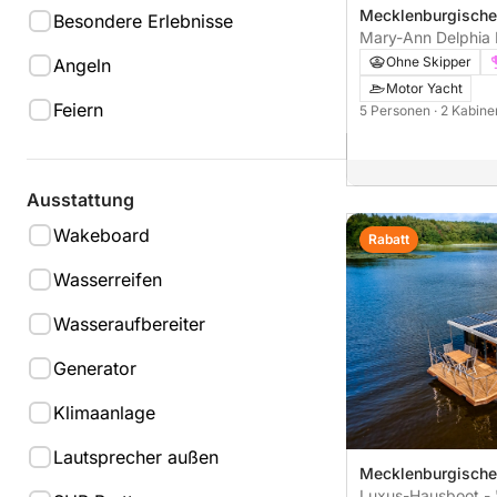
Mecklenburgische
Besondere Erlebnisse
Mary-Ann Delphia 
- Führerscheinfrei 
Ohne Skipper
Angeln
Motor Yacht
Feiern
5 Personen
· 2 Kabin
Ausstattung
Wakeboard
Rabatt
Wasserreifen
Wasseraufbereiter
Generator
Klimaanlage
Lautsprecher außen
Mecklenburgische
Luxus-Hausboot - 