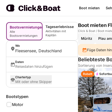
Boot mieten
Seh
Boot mieten F
Tageserlebnisse
Bootsvermietungen
Click & Boat
/
Boot miet
Aktivitäten mit
Alle
Kapitän
Bootsvermietungen
Müritz
Plau am
Wo
Füge Daten hin
Fleesensee, Deutschland
Beliebteste B
Daten
Sortierung von Inser
Reisedaten hinzufügen
Rabatt
Sofortb
Chartertyp
Mit oder ohne Skipper
Bootstypen
Motor