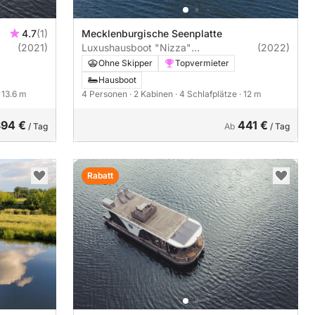
4.7
(1)
Mecklenburgische Seenplatte
(2021)
Luxushausboot "Nizza"
(2022)
Führerscheinfrei (Charterschein)
Ohne Skipper
Topvermieter
Hausboot
· 13.6 m
4 Personen
· 2 Kabinen
· 4 Schlafplätze
· 12 m
394 €
441 €
/ Tag
Ab
/ Tag
Rabatt