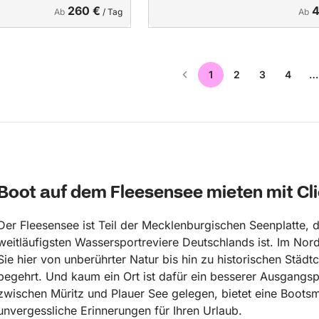
260 €
4
Ab
/ Tag
Ab
1
2
3
4
…
Boot auf dem Fleesensee mieten mit Cl
Der Fleesensee ist Teil der Mecklenburgischen Seenplatte, d
weitläufigsten Wassersportreviere Deutschlands ist. Im Nor
Sie hier von unberührter Natur bis hin zu historischen Städt
begehrt. Und kaum ein Ort ist dafür ein besserer Ausgangsp
zwischen Müritz und Plauer See gelegen, bietet eine Boots
unvergessliche Erinnerungen für Ihren Urlaub.