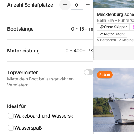
Anzahl Schlafplätze
Mecklenburgische
Bella Ella - Führers
(Charterschein) -
Ohne Skipper
Bootslänge
0 - 15+ m
Motor Yacht
5 Personen
· 2 Kabin
Motorleistung
0 - 400+ PS
Topvermieter
Rabatt
Miete dein Boot bei ausgewählten
Vermietern
Ideal für
Wakeboard und Wasserski
Wasserspaß