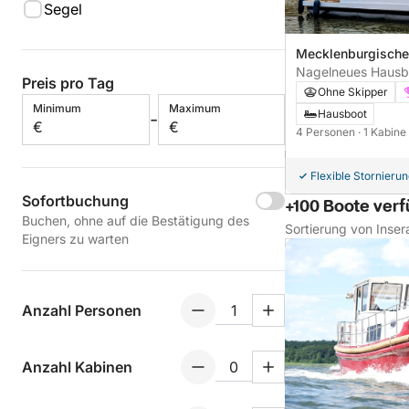
Segel
Mecklenburgische
Nagelneues Hausbo
Preis pro Tag
Plauer Seenplatte 
Ohne Skipper
Minimum
Maximum
Hausboot
-
€
€
4 Personen
· 1 Kabine
Flexible Stornieru
Sofortbuchung
+100 Boote ver
Buchen, ohne auf die Bestätigung des
Sortierung von Inser
Eigners zu warten
Anzahl Personen
Anzahl Kabinen