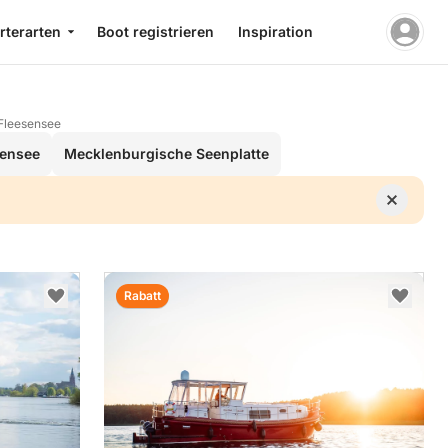
rterarten
Boot registrieren
Inspiration
Fleesensee
sensee
Mecklenburgische Seenplatte
Rabatt