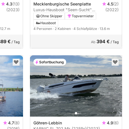
4.3
(13)
Mecklenburgische Seenplatte
4.5
(2)
(2023)
Luxus-Hausboot "Seen-Sucht"
(2022)
Führerscheinfrei (Charterschein)
Ohne Skipper
Topvermieter
Hausboot
 12.7 m
4 Personen
· 2 Kabinen
· 4 Schlafplätze
· 13.6 m
389 €
394 €
/ Tag
Ab
/ Tag
Sofortbuchung
4.7
(8)
Göhren-Lebbin
4.9
(6)
(2016)
KARNIC SL 702 Mk (225Ps)
(2023)