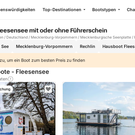
enswürdigkeiten
Top-Destinationen
Bootstypen
Cha
leesensee mit oder ohne Führerschein
en
/
Deutschland
/
Mecklenburg-Vorpommern
/
Mecklenburgische Seenplatte
/
 See
Mecklenburg-Vorpommern
Rechlin
Hausboot Flee
zu, um ein Boot zum besten Preis zu finden
oote - Fleesensee
aten
uchung