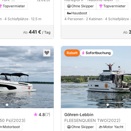
Charterschein)
Führerscheinfrei (Charterschein)
Topvermieter
Ohne Skipper
Topvermieter
Hausboot
en
· 4 Schlafplätze
· 12.5 m
4 Personen
· 2 Kabinen
· 4 Schlafplätze
441 €
Ab
/ Tag
Ab
Rabatt
Sofortbuchung
4.8
(7)
Göhren-Lebbin
50 Ps)
(2023)
FLEESENQUEEN TWO
(2022)
Motorboot
Ohne Skipper
Motor Yacht