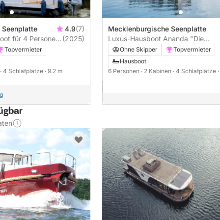
 Seenplatte
4.9
(7)
Mecklenburgische Seenplatte
ot für 4 Personen
(2025)
Luxus-Hausboot Ananda "Die
oder Müritz
Glückliche" Führerscheinfrei
Topvermieter
Ohne Skipper
Topvermieter
(Charterschein)
Hausboot
· 4 Schlafplätze
· 9.2 m
6 Personen
· 2 Kabinen
· 4 Schlafplätze
ng
fügbar
aten