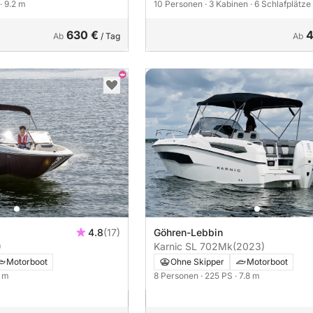
· 9.2 m
10 Personen
· 3 Kabinen
· 6 Schlafplätze
630 €
4
Ab
/ Tag
Ab
4.8
(17)
Göhren-Lebbin
)
Karnic SL 702Mk
(2023)
Motorboot
Ohne Skipper
Motorboot
5 m
8 Personen
· 225 PS
· 7.8 m