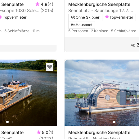
 Seenplatte
4.8
(4)
Mecklenburgische Seenplatte
Escape 1080 Soley
(2015)
SennoLutz - Saunlounge 12.2.
(Charterschein)
Führerscheinfrei (Charterschein)
Topvermieter
Ohne Skipper
Topvermieter
Hausboot
en
· 5 Schlafplätze
· 11 m
5 Personen
· 2 Kabinen
· 5 Schlafplätze
·
Ab
 Seenplatte
5.0
(1)
Mecklenburgische Seenplatte
"Toni"
(2023)
Ruhepol II - Nautino Maxi -