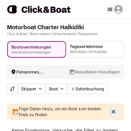
Motorboat Charter Halkidiki
Click & Boat
/
Boot mieten
/
Griechenland
/
Peloponnes
Tageserlebnisse
Bootsvermietungen
Aktivitäten mit Kapitän
Alle Bootsvermietungen
Peloponnes,
Reisedaten hinzufügen
Griechenland
Skipper
Boot
Sofortbuchung
Füge Daten hinzu, um ein Boot zum besten
Preis zu finden
Keine Ergebnisse. Versuche, die Filter zu ändern.