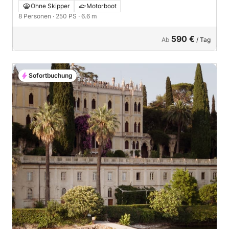
Ohne Skipper
Motorboot
8 Personen
· 250 PS
· 6.6 m
590 €
Ab
/ Tag
Sofortbuchung