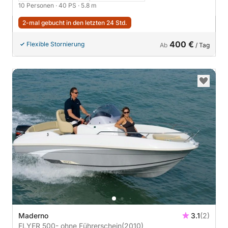
10 Personen
· 40 PS
· 5.8 m
2-mal gebucht in den letzten 24 Std.
400 €
Flexible Stornierung
Ab
/ Tag
Maderno
3.1
(2)
FLYER 500- ohne Führerschein
(2010)