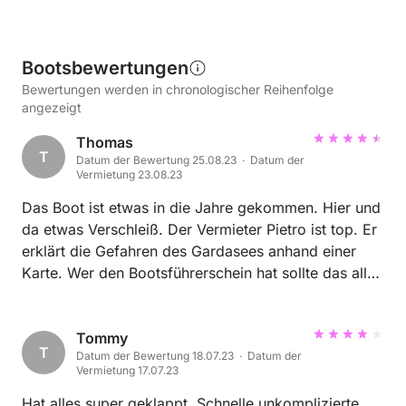
Bootsbewertungen
Bewertungen werden in chronologischer Reihenfolge
angezeigt
Thomas
T
Datum der Bewertung 25.08.23 · Datum der
Vermietung 23.08.23
Das Boot ist etwas in die Jahre gekommen. Hier und
da etwas Verschleiß. Der Vermieter Pietro ist top. Er
erklärt die Gefahren des Gardasees anhand einer
Karte. Wer den Bootsführerschein hat sollte das alles
jedoch von selbst wissen. Vor Ort erfolgt dann noch
eine kleine Einweisung. Fender und Leinen sowie die
Sicherheitsausrüstung sind vorhanden. Die
Tommy
T
Datum der Bewertung 18.07.23 · Datum der
Abwicklung, Bezahlung und Rückgabe war super
Vermietung 17.07.23
und ohne Probleme. An dem Boot war die
Geschwindigkeitsanzeige und die Nachtbeleuchtung
Hat alles super geklappt. Schnelle unkomplizierte