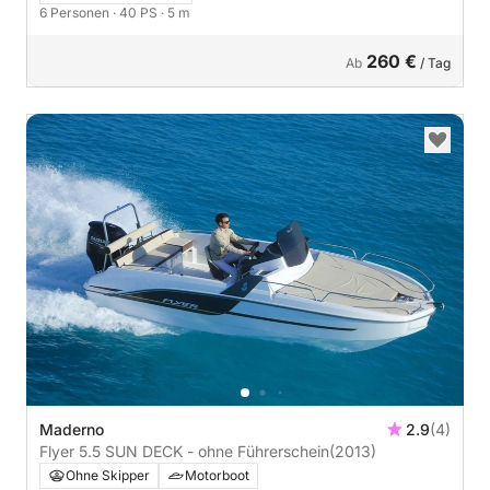
6 Personen
· 40 PS
· 5 m
260 €
Ab
/ Tag
Maderno
2.9
(4)
Flyer 5.5 SUN DECK - ohne Führerschein
(2013)
Ohne Skipper
Motorboot