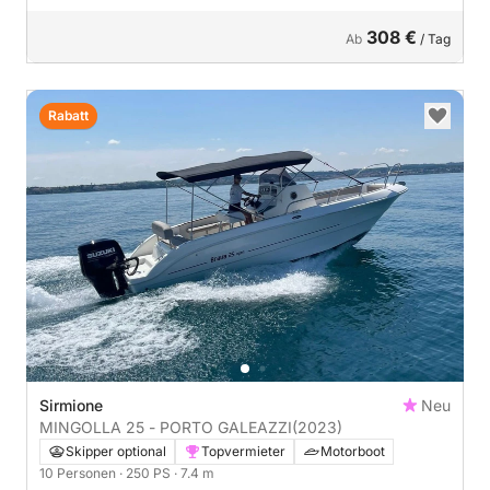
308 €
Ab
/ Tag
Rabatt
Sirmione
Neu
MINGOLLA 25 - PORTO GALEAZZI
(2023)
Skipper optional
Topvermieter
Motorboot
10 Personen
· 250 PS
· 7.4 m