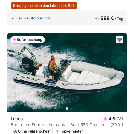
5-mal gebucht in den letzten 24 Std.
588 €
Flexible Stornierung
Ab
/ Tag
Sofortbuchung
Lecco
4.8
(78)
Boot ohne Führerschein Joker Boat 580 Coaster
(2001)
40PS
Ohne Führerschein
Topvermieter