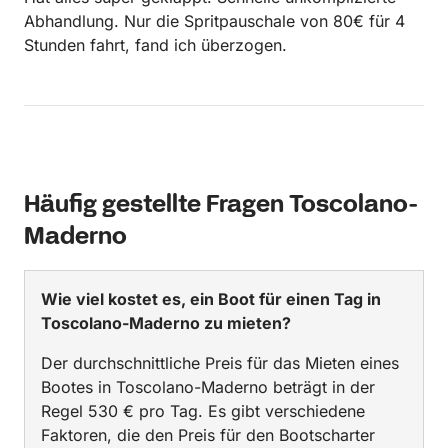
defekt. Die Polster waren teils eingerissen.
Abhandlung. Nur die Spritpauschale von 80€ für 4
Ansonsten ist der Vermieter zu empfehlen. Super
Stunden fahrt, fand ich überzogen.
Preis Leistung. Das Boot hatte richtig Power und wir
hatten 2 tolle Tage auf dem Gardasee. Danke Pietro!
Häufig gestellte Fragen Toscolano-
Maderno
Wie viel kostet es, ein Boot für einen Tag in
Toscolano-Maderno zu mieten?
Der durchschnittliche Preis für das Mieten eines
Bootes in Toscolano-Maderno beträgt in der
Regel 530 € pro Tag. Es gibt verschiedene
Faktoren, die den Preis für den Bootscharter