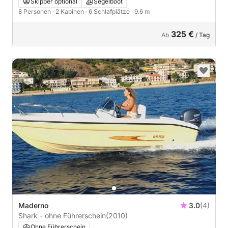
Skipper optional
Segelboot
8 Personen
· 2 Kabinen
· 6 Schlafplätze
· 9.6 m
325 €
Ab
/ Tag
Maderno
3.0
(4)
Shark - ohne Führerschein
(2010)
Ohne Führerschein