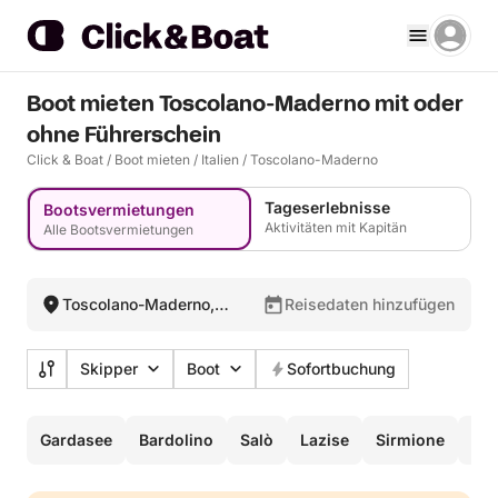
Boot mieten Toscolano-Maderno mit oder
ohne Führerschein
Click & Boat
/
Boot mieten
/
Italien
/
Toscolano-Maderno
Tageserlebnisse
Bootsvermietungen
Aktivitäten mit Kapitän
Alle Bootsvermietungen
Toscolano-Maderno,
Reisedaten hinzufügen
Italien
Skipper
Boot
Sofortbuchung
Gardasee
Bardolino
Salò
Lazise
Sirmione
Mal