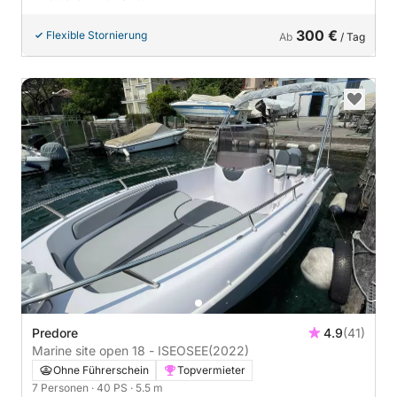
300 €
Flexible Stornierung
Ab
/ Tag
Predore
4.9
(41)
Marine site open 18 - ISEOSEE
(2022)
Ohne Führerschein
Topvermieter
7 Personen
· 40 PS
· 5.5 m