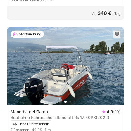
6 Personen
· 90 PS
· 5.5 m
340 €
Ab
/ Tag
Sofortbuchung
Manerba del Garda
4.9
(10)
Boot ohne Führerschein Rancraft Rs 17 40PS
(2022)
Ohne Führerschein
7 Personen
· 40 PS
· 5 m