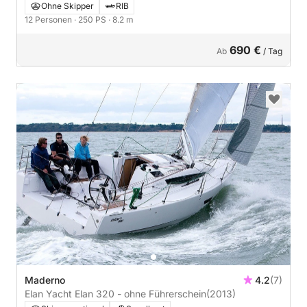
Ohne Skipper
RIB
12 Personen
· 250 PS
· 8.2 m
690 €
Ab
/ Tag
Maderno
4.2
(7)
Elan Yacht Elan 320 - ohne Führerschein
(2013)