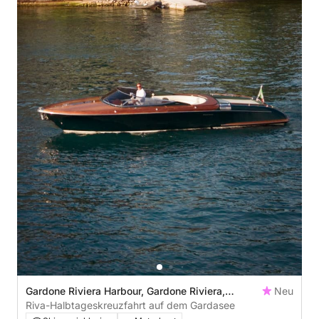
Gardone Riviera Harbour, Gardone Riviera,
Neu
Brescia, Italy
Riva-Halbtageskreuzfahrt auf dem Gardasee