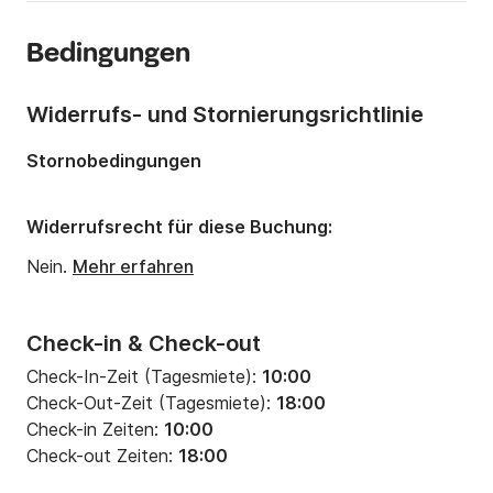
Jahr:
2022
Bedingungen
Anzahl Plätze an Bord:
8 Personen
Anzahl Kabinen:
1
Widerrufs- und Stornierungsrichtlinie
Anzahl Schlafplätze:
2
Stornobedingungen
Anzahl Badezimmer:
1
Widerrufsrecht für diese Buchung:
Nein.
Mehr erfahren
Check-in & Check-out
Check-In-Zeit (Tagesmiete):
10:00
Check-Out-Zeit (Tagesmiete):
18:00
Check-in Zeiten:
10:00
Check-out Zeiten:
18:00