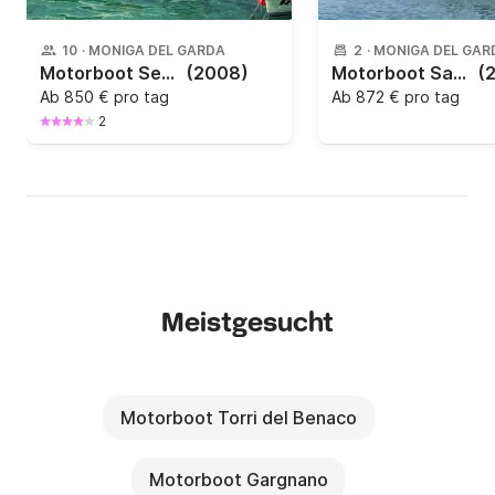
10
·
MONIGA DEL GARDA
2
·
MONIGA DEL GAR
Motorboot Sea Ray SUNDANCER 315 450PS
(2008)
Motorboot Saver 330 Sport
(
Ab
850 € pro tag
Ab
872 € pro tag
2
Meistgesucht
Motorboot Torri del Benaco
Motorboot Gargnano