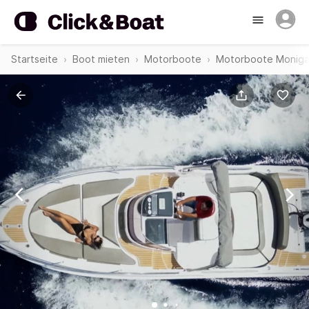
Startseite
Boot mieten
Motorboote
Motorboote Moniga