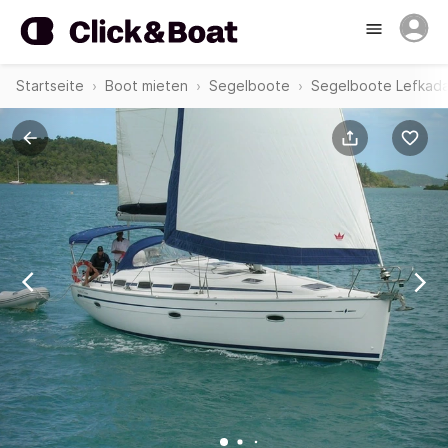
Startseite
Boot mieten
Segelboote
Segelboote Lefkad