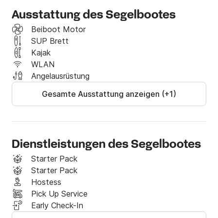
Ausstattung des Segelbootes
Tage 7,8: Palairos

Beiboot Motor
In den Charterpreisen enthalten:

SUP Brett
• Yachtmietgebühr und Ausrüstung gemäß Inventar

Kajak
aufführen

WLAN
• Mehrwertsteuer

Angelausrüstung
• Kochgas

Gesamte Ausstattung anzeigen (+1)
• Liegegebühren im Einschiffungshafen und

Ausschiffung

• Yachtversicherung

Nicht im Charterpreis enthalten:

• Kraftstoff- und Wasserverbrauch

Dienstleistungen des Segelbootes
• Hafengebühren während der Charter

Starter Pack
• Endreinigung zahlbar vor Ort am

Starter Pack
Einschiffung

Hostess
• Transfers von oder zur Yacht

Pick Up Service
• Proviant (Essen und Getränke)

Early Check-In