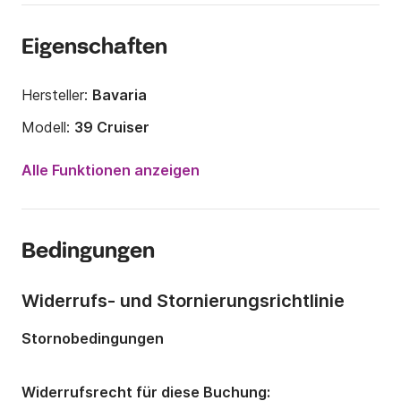
Eigenschaften
Hersteller:
Bavaria
Modell:
39 Cruiser
Jahr:
2006
Alle Funktionen anzeigen
Anzahl Plätze an Bord:
6 Personen
Anzahl Kabinen:
3
Bedingungen
Anzahl Schlafplätze:
6
Anzahl Badezimmer:
2
Widerrufs- und Stornierungsrichtlinie
Länge:
11.99m
Stornobedingungen
Breite:
3.96m
Tiefgang:
1.8m
Widerrufsrecht für diese Buchung: