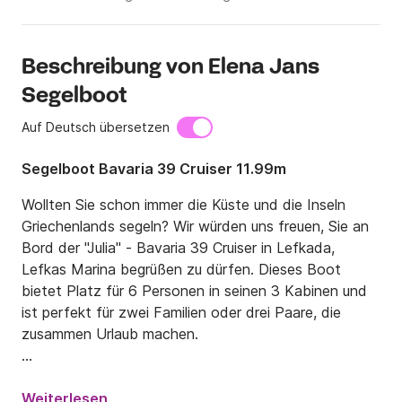
Beschreibung von Elena Jans
Segelboot
Auf Deutsch übersetzen
Segelboot Bavaria 39 Cruiser 11.99m
Wollten Sie schon immer die Küste und die Inseln 
Griechenlands segeln? Wir würden uns freuen, Sie an 
Bord der "Julia" - Bavaria 39 Cruiser in Lefkada, 
Lefkas Marina begrüßen zu dürfen. Dieses Boot 
bietet Platz für 6 Personen in seinen 3 Kabinen und 
ist perfekt für zwei Familien oder drei Paare, die 
zusammen Urlaub machen.

Mit seinen 11,99 Metern Länge und 29 PS Motor wird 
er Ihren erholsamen Urlaub in Griechenland 
Weiterlesen