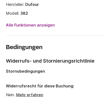
Hersteller:
Dufour
Modell:
382
Jahr:
2016
Alle Funktionen anzeigen
Anzahl Plätze an Bord:
8 Personen
Anzahl Kabinen:
3
Bedingungen
Anzahl Schlafplätze:
8
Anzahl Badezimmer:
2
Widerrufs- und Stornierungsrichtlinie
Länge:
11.23m
Stornobedingungen
Breite:
3.85m
Tiefgang:
1.9m
Widerrufsrecht für diese Buchung:
Motorleistung:
40PS
Nein.
Mehr erfahren