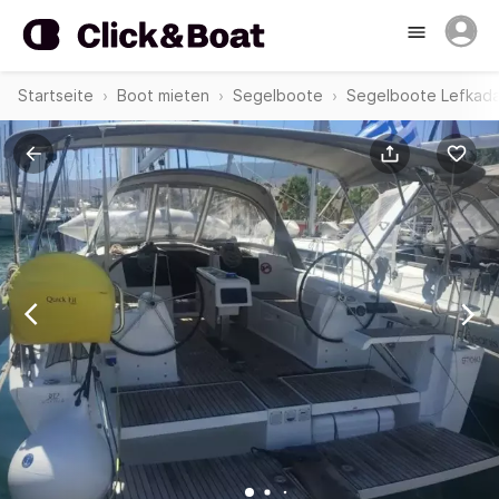
Startseite
Boot mieten
Segelboote
Segelboote Lefkad