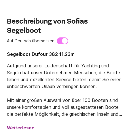
Beschreibung von Sofias
Segelboot
Auf Deutsch übersetzen
Segelboot Dufour 382 11.23m
Aufgrund unserer Leidenschaft für Yachting und 
Segeln hat unser Unternehmen Menschen, die Boote 
lieben und exzellenten Service bieten, damit Sie einen 
unbeschwerten Urlaub verbringen können.

Mit einer großen Auswahl von über 100 Booten sind 
unsere komfortablen und voll ausgestatteten Boote 
die perfekte Möglichkeit, die griechischen Inseln und 
ihre Angebote zu erkunden. Tauchen Sie ein in das 
türkisfarbene Wasser, schauen Sie sich die 
Weiterlesen