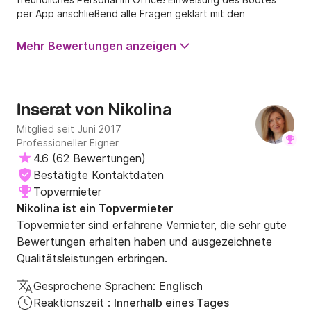
per App anschließend alle Fragen geklärt mit den
Technikern! Auch alle freundlich und hilfsbereit! Einzig eine
Info zu den Alarmsystemen der Flüssigkeitstanks war etwas
Mehr Bewertungen anzeigen
missverständlich aber auch das haben wir mit den
Technikern aufgeklärt! Rückgabe mit Abnahme inklusive
Taucher war auch tadellos! Kann Orvas Yachting empfehlen
und werde auch wieder hier chartern! War eine tolle Woche
Nikolina
Inserat von
mit der Nina Bavaria C 41 Ahoi Björn
Mitglied seit Juni 2017
Professioneller Eigner
4.6
(
62 Bewertungen
)
Bestätigte Kontaktdaten
Topvermieter
Nikolina ist ein Topvermieter
Topvermieter sind erfahrene Vermieter, die sehr gute
Bewertungen erhalten haben und ausgezeichnete
Qualitätsleistungen erbringen.
Gesprochene Sprachen:
Englisch
Reaktionszeit :
Innerhalb eines Tages