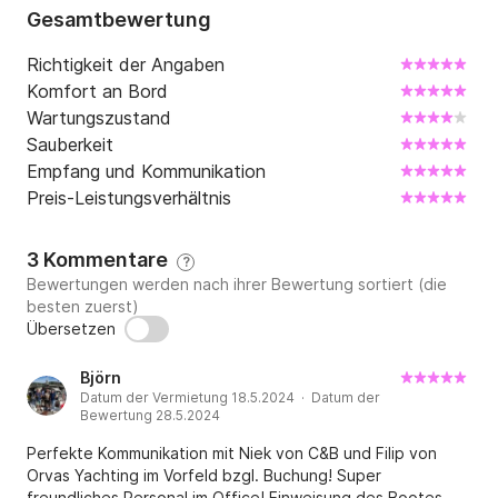
3 Personen: 45 EUR / 4 bis 8 Personen: 65 EUR

Gesamtbewertung
WICHTIG:

Richtigkeit der Angaben
Der Skipper muss vor Ort eine gültige Lizenz für 
Komfort an Bord
Größe und Tonnage des Bootes besitzen und 
Wartungszustand
vorweisen, die nach dem kroatischen Seerecht 
Sauberkeit
(gültige Lizenzen) und das UKW-Funkzertifikat 
Empfang und Kommunikation
erforderlich sind.
Preis-Leistungsverhältnis
3 Kommentare
?
Bewertungen werden nach ihrer Bewertung sortiert (die
besten zuerst)
Übersetzen
Björn
Datum der Vermietung 18.5.2024 · Datum der
Bewertung 28.5.2024
Perfekte Kommunikation mit Niek von C&B und Filip von
Orvas Yachting im Vorfeld bzgl. Buchung! Super
freundliches Personal im Office! Einweisung des Bootes