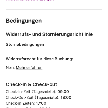
Anzahl Plätze an Bord:
8 Personen
Anzahl Kabinen:
3
Bedingungen
Anzahl Schlafplätze:
8
Anzahl Badezimmer:
2
Widerrufs- und Stornierungsrichtlinie
Länge:
12.35m
Stornobedingungen
Breite:
3.96m
Tiefgang:
2.09m
Widerrufsrecht für diese Buchung:
Motorleistung:
38PS
Nein.
Mehr erfahren
Check-in & Check-out
Check-In-Zeit (Tagesmiete):
09:00
Check-Out-Zeit (Tagesmiete):
18:00
Check-in Zeiten:
17:00