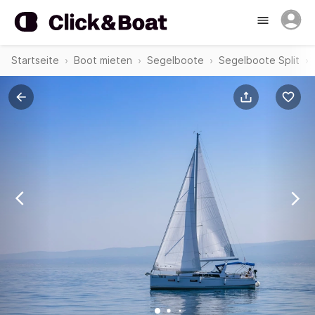
Startseite
Boot mieten
Segelboote
Segelboote Split