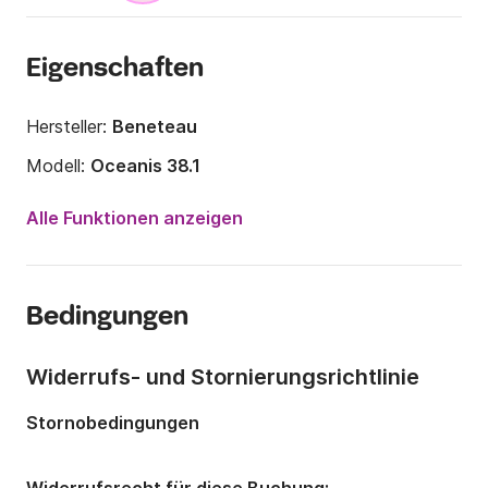
Eigenschaften
Hersteller:
Beneteau
Modell:
Oceanis 38.1
Jahr:
2018
Alle Funktionen anzeigen
Anzahl Plätze an Bord:
8 Personen
Anzahl Kabinen:
3
Bedingungen
Anzahl Schlafplätze:
8
Anzahl Badezimmer:
2
Widerrufs- und Stornierungsrichtlinie
Länge:
11.5m
Stornobedingungen
Breite:
3.99m
Tiefgang:
1.6m