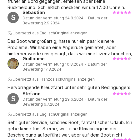
früher an Bord gegangen, erhielten aber keine
Rückmeldung. Schließlich checkten wir um 17:00 Uhr ein.
Sebastian
Uns wurde alles erklärt. Alles lief bestens. Das Schiff war in
S
Datum der Vermietung 24.8.2024 · Datum der
einem einwandfreien Zustand, sauber, vollgetankt und alles
Bewertung 2.9.2024
funktionierte einwandfrei. Fragen wurden umgehend
beantwortet. Dank meiner Erfahrung ging das Einchecken
Übersetzt aus Englisch
Original anzeigen
blitzschnell! Ich würde jederzeit wieder ein Schiff bei
Das Boot war großartig, hatte nur ein paar kleinere
dieser Reederei mieten!
Probleme. Wir haben eine Angelrute gemietet, aber
hinterher wurde uns gesagt, dass wir eine Lizenz brauchen,
Guillaume
um sie zu benutzen, und dass es eine sehr kleine Rute war.
Datum der Vermietung 10.8.2024 · Datum der
Am Ende hatten wir ein paar Probleme mit dem
Bewertung 17.8.2024
Beibootmotor. Abgesehen davon war das Boot fantastisch,
keine Probleme mit Motor, Segeln, Anker, Toiletten,
Übersetzt aus Französisch
Original anzeigen
Kombüse oder irgendeinem kritischen Teil. Kann ich
Hervorragende Kreuzfahrt unter sehr guten Bedingungen!
empfehlen.
Stefano
S
Datum der Vermietung 29.6.2024 · Datum der
Bewertung 6.7.2024
Übersetzt aus Englisch
Original anzeigen
Sehr guter Service, schönes Boot, fantastischer Urlaub. Ich
gebe keine fünf Sterne, weil eine Klimaanlage in der
Beschreibung aufgeführt war, aber auf dem Boot nicht
Peter