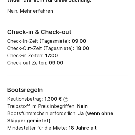
Widerrufsrecht für diese Buchung:
Motorleistung:
29PS
Nein.
Mehr erfahren
Check-in & Check-out
Check-In-Zeit (Tagesmiete):
09:00
Check-Out-Zeit (Tagesmiete):
18:00
Check-in Zeiten:
17:00
Check-out Zeiten:
09:00
Bootsregeln
Kautionsbetrag:
1.300 €
?
Treibstoff im Preis inbegriffen:
Nein
Bootsführerschein erforderlich:
Ja (wenn ohne
Skipper gemietet)
Mindestalter für die Miete:
18 Jahre alt