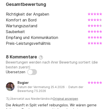
kostenlose Lieferung

Gesamtbewertung
- Transfer: einfache Fahrt vom / zum Flughafen: 1 bis 
Richtigkeit der Angaben
3 Personen: 45 EUR / 4 bis 8 Personen: 65 EUR

Komfort an Bord
Wartungszustand
WICHTIG:

Sauberkeit
Der Skipper muss vor Ort eine gültige Lizenz für 
Empfang und Kommunikation
Größe und Tonnage des Bootes besitzen und 
Preis-Leistungsverhältnis
vorweisen, die nach dem kroatischen Seerecht 
(gültige Lizenzen) und das UKW-Funkzertifikat 
8 Kommentare
?
erforderlich sind.
Bewertungen werden nach ihrer Bewertung sortiert (die
besten zuerst)
Übersetzen
Rogier
Datum der Vermietung 25.4.2026 · Datum der
Bewertung 7.5.2026
Übersetzt aus Niederländisch
Original anzeigen
Die Ankunft in Split verlief reibungslos. Wir wären gerne