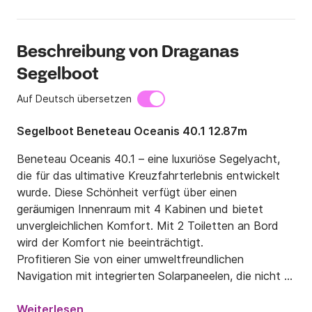
Beschreibung von Draganas
Segelboot
Auf Deutsch übersetzen
Segelboot Beneteau Oceanis 40.1 12.87m
Beneteau Oceanis 40.1 – eine luxuriöse Segelyacht, 
die für das ultimative Kreuzfahrterlebnis entwickelt 
wurde. Diese Schönheit verfügt über einen 
geräumigen Innenraum mit 4 Kabinen und bietet 
unvergleichlichen Komfort. Mit 2 Toiletten an Bord 
wird der Komfort nie beeinträchtigt.

Profitieren Sie von einer umweltfreundlichen 
Navigation mit integrierten Solarpaneelen, die nicht 
nur zur Nachhaltigkeit beitragen, sondern auch eine 
zuverlässige Energiequelle für Ihre Fahrten 
Weiterlesen