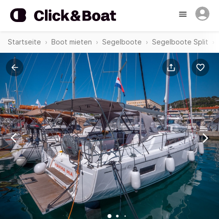
Startseite
Boot mieten
Segelboote
Segelboote Split