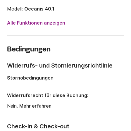
Modell:
Oceanis 40.1
Jahr:
2024
Alle Funktionen anzeigen
Anzahl Plätze an Bord:
10 Personen
Anzahl Kabinen:
4
Bedingungen
Anzahl Schlafplätze:
10
Anzahl Badezimmer:
2
Widerrufs- und Stornierungsrichtlinie
Länge:
12.87m
Stornobedingungen
Tiefgang:
0m
Motorleistung:
0PS
Widerrufsrecht für diese Buchung:
Nein.
Mehr erfahren
Check-in & Check-out