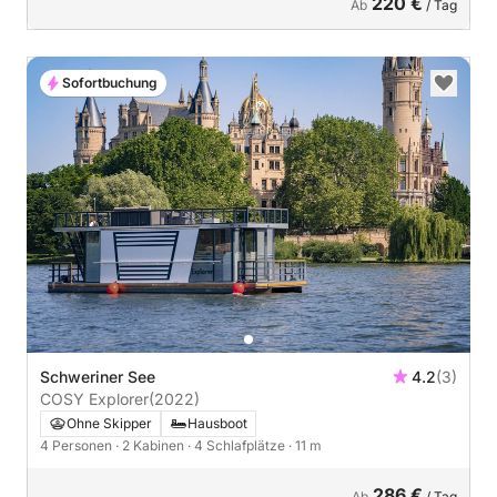
220 €
Ab
/ Tag
Sofortbuchung
Schweriner See
4.2
(3)
COSY Explorer
(2022)
Ohne Skipper
Hausboot
4 Personen
· 2 Kabinen
· 4 Schlafplätze
· 11 m
286 €
Ab
/ Tag