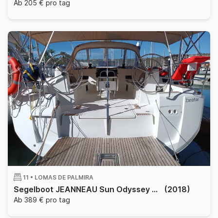
Ab 205 € pro tag
11 •
LOMAS DE PALMIRA
Segelboot JEANNEAU Sun Odyssey 519 with watermaker & A/C - PLUS 15.75m
(2018)
Ab 389 € pro tag