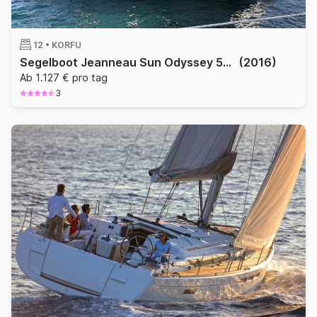
12 •
KORFU
Segelboot Jeanneau Sun Odyssey 519 15.75m
(2016)
Ab 1.127 € pro tag
3