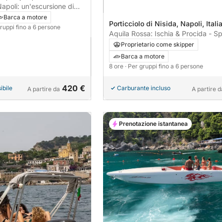
Napoli: un'escursione di
 a bordo di un motoscafo.
Barca a motore
Porticciolo di Nisida, Napoli, Itali
gruppi fino a 6 persone
Aquila Rossa: Ischia & Procida - S
Sant'Angelo
Proprietario come skipper
Barca a motore
8 ore
· Per gruppi fino a 6 persone
420 €
ibile
Carburante incluso
A partire da
A partire d
Prenotazione istantanea