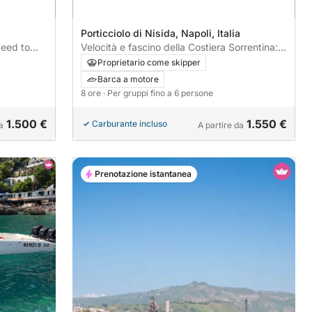
a
Porticciolo di Nisida, Napoli, Italia
peed to
Velocità e fascino della Costiera Sorrentina:
Punta Campanella e Nerano
Proprietario come skipper
Barca a motore
8 ore
· Per gruppi fino a 6 persone
1.500 €
1.550 €
Carburante incluso
a
A partire da
Prenotazione istantanea