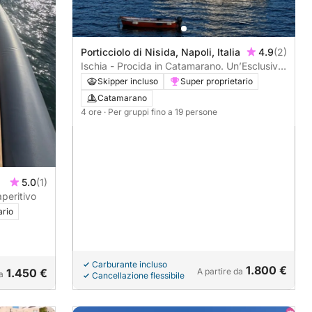
Porticciolo di Nisida, Napoli, Italia
4.9
(2)
Ischia - Procida in Catamarano. Un’Esclusiva
Esperienza tra Colori, Mare e Relax
Skipper incluso
Super proprietario
Catamarano
4 ore
· Per gruppi fino a 19 persone
a
5.0
(1)
aperitivo
ario
Carburante incluso
1.800 €
1.450 €
A partire da
a
Cancellazione flessibile