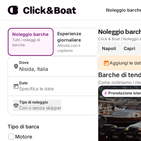
Noleggio barch
Noleggio barc
Esperienze
Noleggio barche
Click & Boat
/
Noleggio 
giornaliere
Tutti i noleggi di
barche
Attività con il
Napoli
Capri
capitano
Dove
Aggiungi le dat
Nisida, Italia
Barche di tend
Come ordiniamo i risu
Date
Specifica le date
Prenotazione ista
Tipo di noleggio
Con o senza skipper
Tipo di barca
Motore