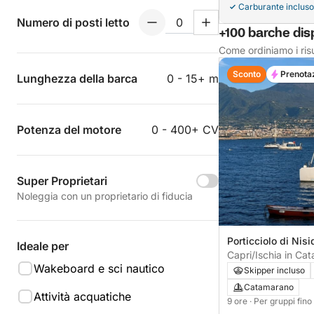
Carburante incluso
Numero di posti letto
+100 barche disp
Come ordiniamo i risu
Sconto
Prenota
Lunghezza della barca
0 - 15+ m
Potenza del motore
0 - 400+ CV
Super Proprietari
Noleggia con un proprietario di fiducia
Porticciolo di Nisid
Ideale per
Capri/Ischia in Ca
Wakeboard e sci nautico
Esclusiva tra Mare
Skipper incluso
Catamarano
Attività acquatiche
9 ore
· Per gruppi fin