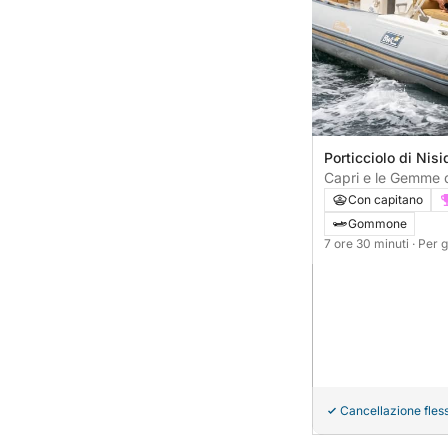
Porticciolo di Nisid
Capri e le Gemme d
Panorama e Mare
Con capitano
Gommone
7 ore 30 minuti
· Per 
Cancellazione fless