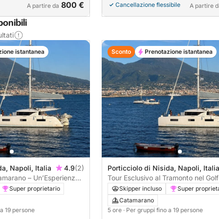
800 €
Cancellazione flessibile
A partire da
A partire 
onibili
ltati
zione istantanea
Sconto
Prenotazione istantanea
a, Napoli, Italia
4.9
(2)
Porticciolo di Nisida, Napoli, Itali
tamarano – Un’Esperienza
Tour Esclusivo al Tramonto nel Golf
, Relax e Divertimento
Napoli
Super proprietario
Skipper incluso
Super propriet
Catamarano
o a 19 persone
5 ore
· Per gruppi fino a 19 persone