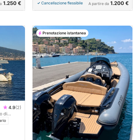
1.250 €
1.200 €
Cancellazione flessibile
da
A partire da
Prenotazione istantanea
a
4.9
(2)
o di
ario