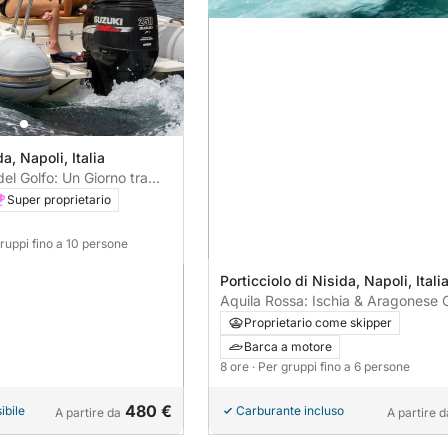
a, Napoli, Italia
el Golfo: Un Giorno tra
Super proprietario
gruppi fino a 10 persone
Porticciolo di Nisida, Napoli, Itali
Aquila Rossa: Ischia & Aragonese C
Speed & Elegance
Proprietario come skipper
Barca a motore
8 ore
· Per gruppi fino a 6 persone
480 €
ibile
Carburante incluso
A partire da
A partire d