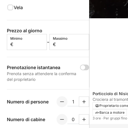
Vela
Prezzo al giorno
Minimo
Massimo
-
€
€
Prenotazione istantanea
Prenota senza attendere la conferma
del proprietario
Porticciolo di Nisid
Crociera al tramont
Numero di persone
d'oro di Napoli
Proprietario com
Barca a motore
3 ore
· Per gruppi fin
Numero di cabine