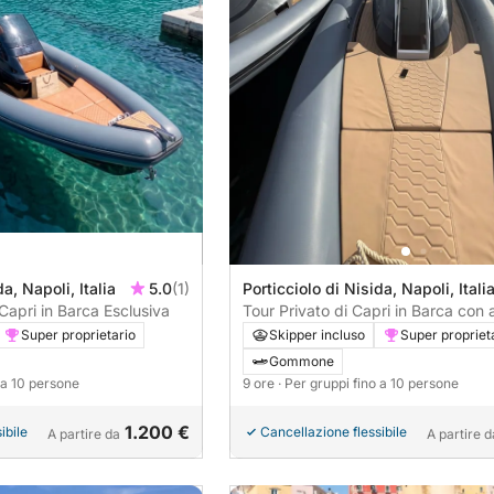
a, Napoli, Italia
5.0
(1)
Porticciolo di Nisida, Napoli, Itali
 Capri in Barca Esclusiva
Tour Privato di Capri in Barca con 
Super proprietario
Skipper incluso
Super propriet
Gommone
o a 10 persone
9 ore
· Per gruppi fino a 10 persone
1.200 €
ibile
Cancellazione flessibile
A partire da
A partire d