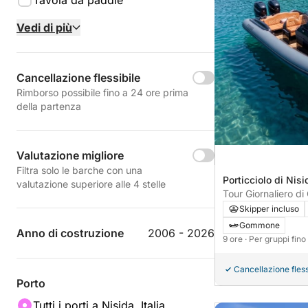
Tavola da paddle
Vedi di più
Cancellazione flessibile
Rimborso possibile fino a 24 ore prima
della partenza
Valutazione migliore
Filtra solo le barche con una
Porticciolo di Nisid
valutazione superiore alle 4 stelle
Tour Giornaliero di
Skipper incluso
Gommone
Anno di costruzione
2006 - 2026
9 ore
· Per gruppi fin
Cancellazione fless
Porto
Tutti i porti a Nisida, Italia