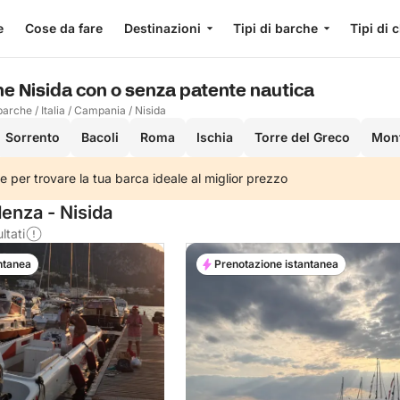
e
Cose da fare
Destinazioni
Tipi di barche
Tipi di 
he Nisida con o senza patente nautica
barche
/
Italia
/
Campania
/
Nisida
Sorrento
Bacoli
Roma
Ischia
Torre del Greco
Mont
e per trovare la tua barca ideale al miglior prezzo
enza - Nisida
ltati
ntanea
Prenotazione istantanea