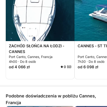
Ta wycieczka oferuje idealne połączenie komfortu,
elastyczności i odkrywania Lazurowego Wybrzeża.
ZACHÓD SŁOŃCA NA ŁODZI -
CANNES - ST T
CANNES
Port Canto, Cannes, Francja
Port Canto, Cannes
4h00 · Do 8 osób
7h30 · Do 8 osób
od 4 066 zł
od 6 098 zł
0 (0)
Podobne doświadczenia w pobliżu Cannes,
Francja