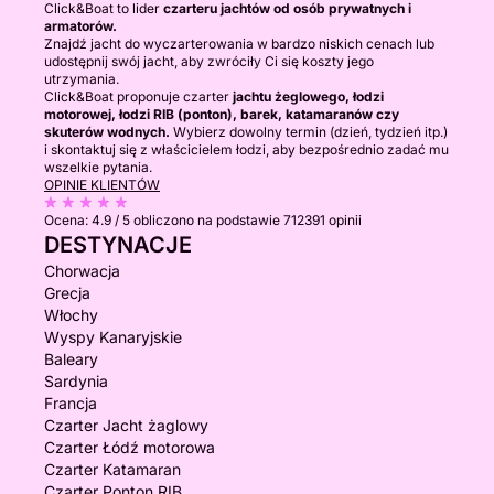
Click&Boat to lider
czarteru jachtów od osób prywatnych i
armatorów.
Znajdź jacht do wyczarterowania w bardzo niskich cenach lub
udostępnij swój jacht, aby zwróciły Ci się koszty jego
utrzymania.
Click&Boat proponuje czarter
jachtu żeglowego, łodzi
motorowej, łodzi RIB (ponton), barek, katamaranów czy
skuterów wodnych.
Wybierz dowolny termin (dzień, tydzień itp.)
i skontaktuj się z właścicielem łodzi, aby bezpośrednio zadać mu
wszelkie pytania.
OPINIE KLIENTÓW
Ocena:
4.9 / 5
obliczono na podstawie 712391 opinii
DESTYNACJE
Chorwacja
Grecja
Włochy
Wyspy Kanaryjskie
Baleary
Sardynia
Francja
Czarter Jacht żaglowy
Czarter Łódź motorowa
Czarter Katamaran
Czarter Ponton RIB