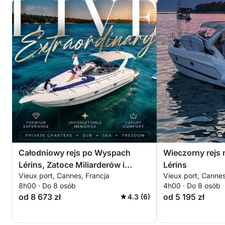
Całodniowy rejs po Wyspach
Wieczorny rejs
Lérins, Zatoce Miliarderów i
Lérins
Vieux port, Cannes, Francja
Vieux port, Cannes
Théoule-sur-Mer
8h00 · Do 8 osób
4h00 · Do 8 osób
od 8 673 zł
od 5 195 zł
4.3 (6)