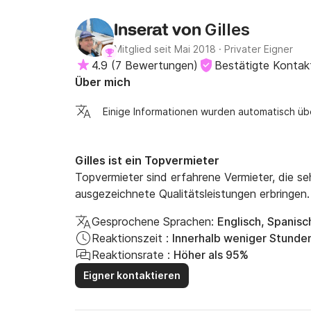
geräumiges und zuverlässiges Boot mit schönen U
Gilles
Inserat von
Mitglied seit Mai 2018
·
Privater Eigner
4.9
(
7 Bewertungen
)
Bestätigte Kontak
Über mich
Einige Informationen wurden automatisch üb
Gilles ist ein Topvermieter
Topvermieter sind erfahrene Vermieter, die s
ausgezeichnete Qualitätsleistungen erbringen.
Gesprochene Sprachen:
Englisch, Spanisc
Reaktionszeit :
Innerhalb weniger Stunde
Reaktionsrate :
Höher als 95%
Eigner kontaktieren