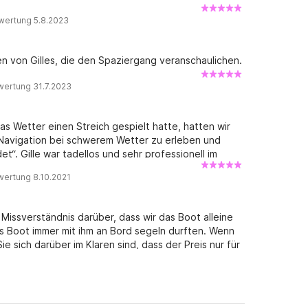
wertung 5.8.2023
n von Gilles, die den Spaziergang veranschaulichen.
wertung 31.7.2023
as Wetter einen Streich gespielt hatte, hatten wir
r Navigation bei schwerem Wetter zu erleben und
t“. Gille war tadellos und sehr professionell im
ere Sicherheit gefährdet. Als Bonus reiche und sehr
wertung 8.10.2021
ilens!
Missverständnis darüber, dass wir das Boot alleine
das Boot immer mit ihm an Bord segeln durften. Wenn
ie sich darüber im Klaren sind, dass der Preis nur für
 ist nur mit Gilles an Bord möglich, wofür eine
gesamt eine sehr gute Zeit. Gilles war sehr
 ab und zeigte uns die Inseln. Das Boot ist kein
was ruhiger, aber es ist ein sehr komfortables,