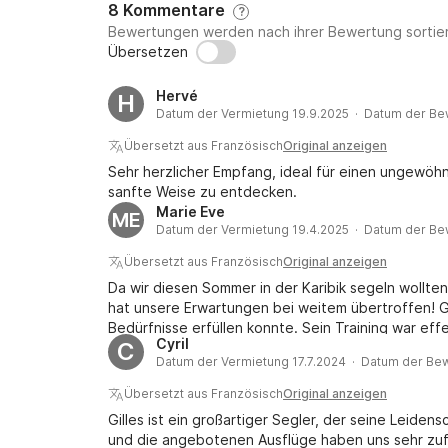
8 Kommentare
?
Bewertungen werden nach ihrer Bewertung sortier
Übersetzen
Hervé
H
Datum der Vermietung 19.9.2025 · Datum der Be
Übersetzt aus Französisch
Original anzeigen
Sehr herzlicher Empfang, ideal für einen ungewöh
sanfte Weise zu entdecken.
Marie Eve
ME
Datum der Vermietung 19.4.2025 · Datum der Be
Übersetzt aus Französisch
Original anzeigen
Da wir diesen Sommer in der Karibik segeln wollten, 
hat unsere Erwartungen bei weitem übertroffen! Gi
Bedürfnisse erfüllen konnte. Sein Training war ef
Cyril
C
Fähigkeiten schätzten wir ihn einfach, seine Großz
Datum der Vermietung 17.7.2024 · Datum der Be
Sein Boot hat uns begeistert! Asterix, ein alter 
etwas altmodischen Charme, ist aber unglaublich 
Übersetzt aus Französisch
Original anzeigen
sehr gemütlichen Innenraum überrascht! Ein echter 
Gilles ist ein großartiger Segler, der seine Leide
werden nicht enttäuscht sein! Wir kommen auf jede
und die angebotenen Ausflüge haben uns sehr zuf