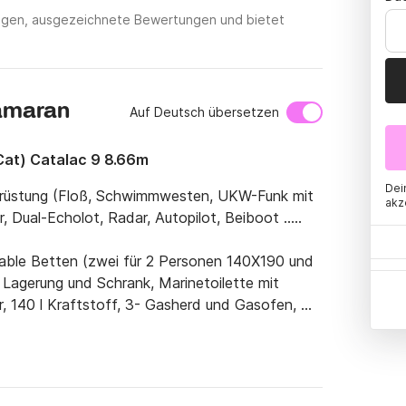
tungen, ausgezeichnete Bewertungen und bietet
tamaran
Auf Deutsch übersetzen
at) Catalac 9 8.66m
Dei
srüstung (Floß, Schwimmwesten, UKW-Funk mit 
akz
Dual-Echolot, Radar, Autopilot, Beiboot .....

table Betten (zwei für 2 Personen 140X190 und 
 Lagerung und Schrank, Marinetoilette mit 
 140 l Kraftstoff, 3- Gasherd und Gasofen, 
ühlter Gefrierschrank in der Küche und 
 Strom am Hafen)

oten je nach Bedingungen
