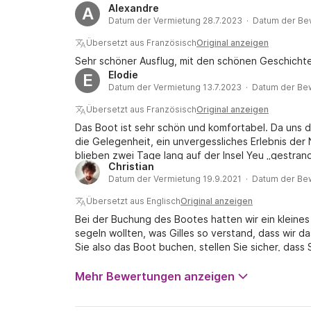
Alexandre
A
Datum der Vermietung 28.7.2023 · Datum der Be
Übersetzt aus Französisch
Original anzeigen
Sehr schöner Ausflug, mit den schönen Geschichte
Elodie
E
Datum der Vermietung 13.7.2023 · Datum der Be
Übersetzt aus Französisch
Original anzeigen
Das Boot ist sehr schön und komfortabel. Da uns d
die Gelegenheit, ein unvergessliches Erlebnis de
blieben zwei Tage lang auf der Insel Yeu „gestrande
Christian
Umgang mit Gefahren. Zu keinem Zeitpunkt war uns
Datum der Vermietung 19.9.2021 · Datum der Be
freundschaftliche Momente des Austauschs und Te
Übersetzt aus Englisch
Original anzeigen
Bei der Buchung des Bootes hatten wir ein kleines 
segeln wollten, was Gilles so verstand, dass wir 
Sie also das Boot buchen, stellen Sie sicher, dass S
das Schlafen auf dem Boot und das Segeln gilt. Dies
zusätzliche Gebühr anfällt. Dennoch hatten wir ins
Mehr Bewertungen anzeigen
freundlich und hilfsbereit, holte uns am Busbahnhof
Hochleistungssegler, wir segelten mit dem Motor et