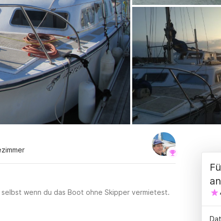
ezimmer
Fü
an
h, selbst wenn du das Boot ohne Skipper vermietest.
Dat