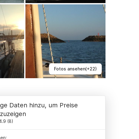
Fotos ansehen(+22)
ge Daten hinzu, um Preise
zuzeigen
4.9
(
8
)
en: