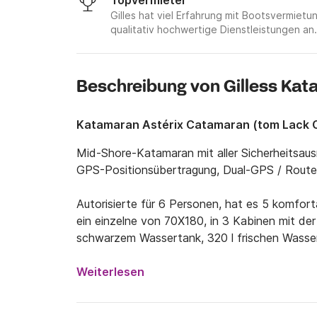
Topvermieter
Gilles hat viel Erfahrung mit Bootsvermie
qualitativ hochwertige Dienstleistungen an.
Beschreibung von Gilless Ka
Katamaran Astérix Catamaran (tom Lack C
Mid-Shore-Katamaran mit aller Sicherheitsau
GPS-Positionsübertragung, Dual-GPS / Router, 
Autorisierte für 6 Personen, hat es 5 komfor
ein einzelne von 70X180, in 3 Kabinen mit der
schwarzem Wassertank, 320 l frischen Wasser,
Gasgrill auf dem Achterdeck (auf Anfrage) gek
Gefrierschrank auf dem Achterdeck)

Weiterlesen
Dual-Energy-Warmwasserbereiter (Motor und
Komfortable Navigation zwischen 5 und 8 Kn