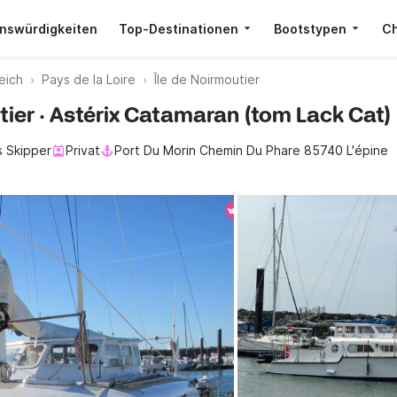
nswürdigkeiten
Top-Destinationen
Bootstypen
Ch
eich
Pays de la Loire
Île de Noirmoutier
utier · Astérix Catamaran (tom Lack Cat)
s Skipper
Privat
Port Du Morin Chemin Du Phare 85740 L'épine