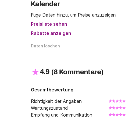
Kalender
Ich studiere jede andere Anfrage, wie eine 
Füge Daten hinzu, um Preise anzuzeigen
Nantes.

Preisliste sehen
Ich möchte darauf hinweisen, dass die dritte K
einen jungen Menschen geeignet, aber für ei
Rabatte anzeigen
Daten löschen
4.9
(
)
8 Kommentare
Gesamtbewertung
Richtigkeit der Angaben
Wartungszustand
Empfang und Kommunikation