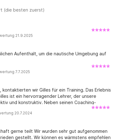
t (die besten zuerst)
wertung 21.9.2025
nlichen Aufenthalt, um die nautische Umgebung auf
wertung 7.7.2025
kontaktierten wir Gilles für ein Training. Das Erlebnis
lles ist ein hervorragender Lehrer, der unsere
fektiv und konstruktiv. Neben seinen Coaching-
ügigkeit, seine Freundlichkeit und sein Mitgefühl.
wertung 20.7.2024
Katamaran aus den 1970er-Jahren, hat zwar einen
effizient auf dem Wasser! Wir waren auch von dem
kleiner Kokon! Kurz gesagt: Zögern Sie nicht! Sie
nschaft gerne teilt Wir wurden sehr gut aufgenommen
n Fall wieder!
rieden gestellt. Wir können es wärmstens empfehlen