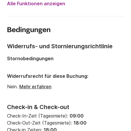
Motorleistung:
956PS
Alle Funktionen anzeigen
Länge:
13m
Jahr:
2006
Bedingungen
Anzahl Plätze an Bord:
6 Personen
Anzahl Kabinen:
3
Widerrufs- und Stornierungsrichtlinie
Anzahl Schlafplätze:
5
Stornobedingungen
Anzahl Badezimmer:
2
Widerrufsrecht für diese Buchung:
Nein.
Mehr erfahren
Check-in & Check-out
Check-In-Zeit (Tagesmiete):
09:00
Check-Out-Zeit (Tagesmiete):
18:00
Check-in Zeiten:
18:00