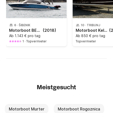
6
·
ŠIBENIK
10
·
TRIBUNJ
Motorboot BENETEAU ANTARES 36 260PS
(2018)
Motorboot Kelt White shark 265 300PS
(
Ab
1.143 € pro tag
Ab
850 € pro tag
1
·
Topvermieter
Topvermieter
Meistgesucht
Motorboot Murter
Motorboot Rogoznica