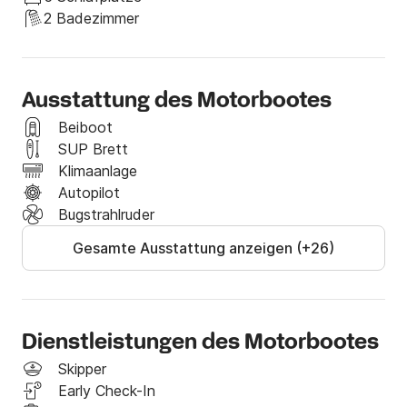
Ihnen ein spezielles Angebot in den Posteingang 
2 Badezimmer
schicken
Ausstattung des Motorbootes
Beiboot
SUP Brett
Klimaanlage
Autopilot
Bugstrahlruder
Gesamte Ausstattung anzeigen (+26)
Dienstleistungen des Motorbootes
Skipper
Early Check-In