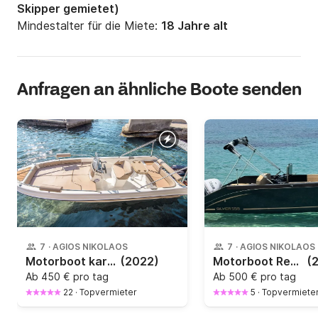
Skipper gemietet)
Mindestalter für die Miete:
18 Jahre alt
Anfragen an ähnliche Boote senden
7
·
AGIOS NIKOLAOS
7
·
AGIOS NIKOLAOS
Motorboot karel Ithaka 550
(2022)
Motorboot Remus Silver line 555 30PS
(
Ab
450 € pro tag
Ab
500 € pro tag
22
·
Topvermieter
5
·
Topvermiete