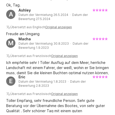
Ok, Tag.
Ashley
A
Datum der Vermietung 26.5.2024 · Datum der
Bewertung 27.5.2024
Übersetzt aus Englisch
Original anzeigen
Freude am Umgang
Macha
M
Datum der Vermietung 30.8.2023 · Datum der
Bewertung 1.9.2023
Übersetzt aus Französisch
Original anzeigen
Ich empfehle sehr ! Toller Ausflug auf dem Meer, herrliche
Landschaft mit einem Fahrer, der weiß, wohin er Sie bringen
muss, damit Sie die kleinen Buchten optimal nutzen können,
Eric
ohne dass zu viele Menschen da sind.
E
Datum der Vermietung 1.8.2023 · Datum der
Bewertung 2.8.2023
Übersetzt aus Französisch
Original anzeigen
Toller Empfang, sehr freundliche Person. Sehr gute
Beratung vor der Übernahme des Bootes, von sehr guter
Qualität . Sehr schöner Tag mit einem guten