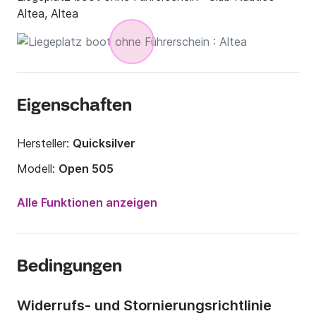
Altea, Altea
Eigenschaften
Hersteller:
Quicksilver
Modell:
Open 505
Motorleistung:
15PS
Alle Funktionen anzeigen
Länge:
5m
Jahr:
2019 (Renoviert in 2024)
Bedingungen
Anzahl Plätze an Bord:
5 Personen
Widerrufs- und Stornierungsrichtlinie