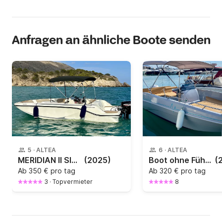
Anfragen an ähnliche Boote senden
5
·
ALTEA
6
·
ALTEA
MERIDIAN II SIN LICENCIA Quicksilver 475
(2025)
Boot ohne Führerschein 6 Personen
(
Ab
350 € pro tag
Ab
320 € pro tag
3
·
Topvermieter
8