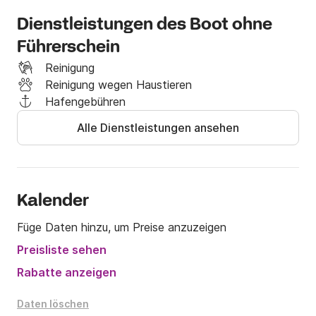
Restaurant, Duschen und ein Schwimmbad verfügt.

Dienstleistungen des Boot ohne
Bis bald, Kapitän!
Führerschein
Reinigung
Reinigung wegen Haustieren
Hafengebühren
Alle Dienstleistungen ansehen
Kalender
Füge Daten hinzu, um Preise anzuzeigen
Preisliste sehen
Rabatte anzeigen
Daten löschen