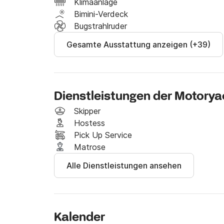
Klimaanlage
⛵ Bettwäsche aus natürlicher Baumwolle;

Bimini-Verdeck
Bugstrahlruder
⛵ Bade- und Strandtücher;

Gesamte Ausstattung anzeigen (+39)
⛵ Einwegpantoffeln in jeder Kabine;

⛵ Duschkosmetik: Shampoo, Conditioner, Dusc
Dienstleistungen der Motorya
Mit der George V besuchen Sie einzigartige Rei
Skipper
Hostess
⚓ Die Athener Riviera und viele Inseln: Ägina, 
Pick Up Service
Matrose
⚓ Lagunen mit kristallklarem, blauem Wasser, d
Alle Dienstleistungen ansehen
Und genießen Sie aufregende Aktivitäten wie:

⚓ Angeln oder Schnorcheln – wir haben die nö
Kalender