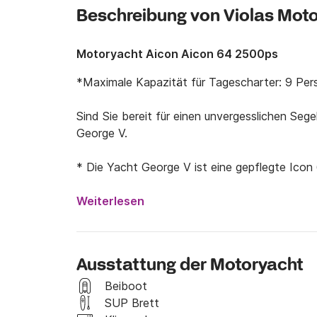
Beschreibung von Violas Mot
Motoryacht Aicon Aicon 64 2500ps
*Maximale Kapazität für Tagescharter: 9 Per
Sind Sie bereit für einen unvergesslichen Seg
George V.

* Die Yacht George V ist eine gepflegte Icon 6
bietet Ihnen unvergessliche Momente auf dem
verfügt über 4 Kabinen, 3 Badezimmer, einen S
Weiterlesen
ein Decksmann und Köche stehen Ihnen ebenfa
bis zu 10 Passagiere befördert werden, währe
bequem übernachten können.

Ausstattung der Motoryacht
* Wir legen Wert auf Qualität, Kundenzufriede
Beiboot
Yacht daher mit folgenden Annehmlichkeiten a
SUP Brett