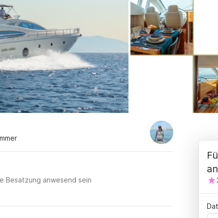
immer
Fü
an
lle Besatzung anwesend sein
Dat