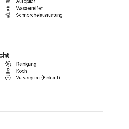
Autopilot
Wasserreifen
Schnorchelausrüstung
hgel und Bodylotion sind vorhanden.

cht
seziele wie:

Reinigung
Koch
Agistri, Poros, Hydra usw.

Versorgung (Einkauf)
ie vom Land aus nicht erreichbar sind.

tige Ausrüstung.
