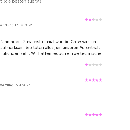
t (die besten zuerst)
wertung 16.10.2025
fahrungen. Zunächst einmal war die Crew wirklich
 aufmerksam. Sie taten alles, um unseren Aufenthalt
mühungen sehr. Wir hatten jedoch einige technische
die unseren Gesamtgenuss beeinträchtigten: - Die
ck-in nicht klar erklärt, was zu Beginn der Reise zu
nd unseres gesamten Charters nicht betriebsbereit,
hen konnten, was das Erlebnis erheblich
age in der Masterkabine einen unangenehmen Geruch
wertung 15.4.2024
Klimaanlage in der Kinderkabine leckte vom ersten
ten während der Fahrt Lärm. - Am beunruhigendsten
g auf See, das ziemlich stressig war. Insgesamt
ositiven Eindruck, der technische Zustand der Yacht
mter Richtlinien ließen jedoch Raum für
er Kommunikation hätte dies ein hervorragendes