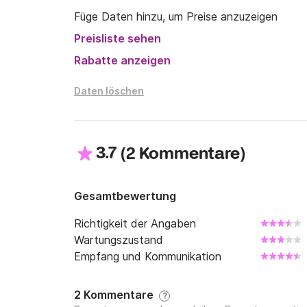
Die Yacht bietet außerdem:

Füge Daten hinzu, um Preise anzuzeigen
Preisliste sehen
⚓ Sicherheitssysteme.

Rabatte anzeigen
⚓ Einen professionellen Skipper mit 20 Jahren
Schiffen sicher führen kann.

Daten löschen
* Buchen Sie die Yacht George V – die Plätze 
3.7
(
)
2 Kommentare
Und bevor wir uns verabschieden, noch ein pa
- Warum ging der Seemann einkaufen? Weil er s
Gesamtbewertung
- Wie lässt man Seeleute jünger aussehen? Mi
Richtigkeit der Angaben
Wartungszustand
- Wie begrüßen sich pensionierte Seeleute?
Empfang und Kommunikation
2 Kommentare
?