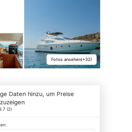
Fotos ansehen(+32)
ge Daten hinzu, um Preise
zuzeigen
3.7
(
2
)
en: