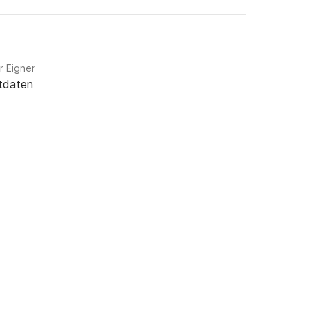
r Eigner
tdaten