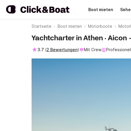
Boot mieten
Sehe
Startseite
Boot mieten
Motorboote
Motor
Yachtcharter in Athen · Aicon
3.7
(
2 Bewertungen
)
Mit Crew
Professionel