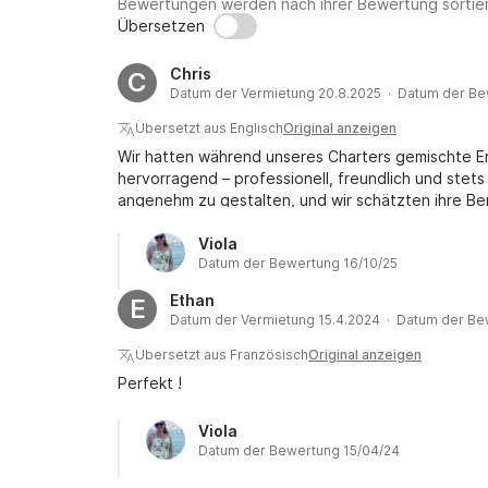
Bewertungen werden nach ihrer Bewertung sortier
Übersetzen
Chris
C
Datum der Vermietung 20.8.2025 · Datum der Be
Übersetzt aus Englisch
Original anzeigen
Wir hatten während unseres Charters gemischte Er
hervorragend – professionell, freundlich und stets
angenehm zu gestalten, und wir schätzten ihre Be
und wartungstechnische Probleme mit der Yacht, 
Kraftstoffverbrauchsrichtlinien wurden vor dem Che
Viola
Datum der Bewertung 16/10/25
Verwirrung führte. - Leider war das Beiboot währe
sodass wir die Strände nicht über das Meer erreic
Ethan
E
einschränkte. - Am letzten Tag gab die Klimaanl
Datum der Vermietung 15.4.2024 · Datum der Be
ab, was die Nutzung der Kabine erschwerte. - Die 
Tag an. - Einige Schränke waren kaputt und mach
Übersetzt aus Französisch
Original anzeigen
war ein vorübergehendes Problem mit der Steuerun
Perfekt !
machte die Professionalität der Crew einen sehr p
und die mangelnde Transparenz hinsichtlich bestim
Viola
Verbesserungen. Mit besserer Wartung und klarer
Datum der Bewertung 15/04/24
Erlebnis werden können.