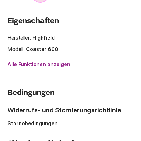
Eigenschaften
Hersteller:
Highfield
Modell:
Coaster 600
Motorleistung:
100PS
Alle Funktionen anzeigen
Länge:
6.2m
Jahr:
2021
Bedingungen
Anzahl Plätze an Bord:
8 Personen
Anzahl Schlafplätze:
3
Widerrufs- und Stornierungsrichtlinie
Stornobedingungen