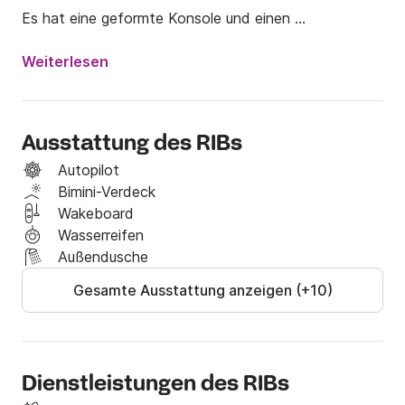
Es hat eine geformte Konsole und einen 
Aluminiumrumpf, die ihm Robustheit und Sicherheit 
verleihen. Er ist 6 Meter lang und wird von einem 
Weiterlesen
leistungsstarken 100 PS 4-Takt Honda-Motor 
angetrieben.

Ausstattung des RIBs
Der Preis beinhaltet:

- MwSt.

Autopilot
- Sicher

Bimini-Verdeck
- Liegeplatz im Basishafen

Wakeboard
Wasserreifen
Außendusche
Beinhaltet nicht:

Gesamte Ausstattung anzeigen (+10)
- Skipper 80 € / Mittag

- Skipper 120 € / ganzer Tag

- Benzin

- Endreinigung € 30

Dienstleistungen des RIBs