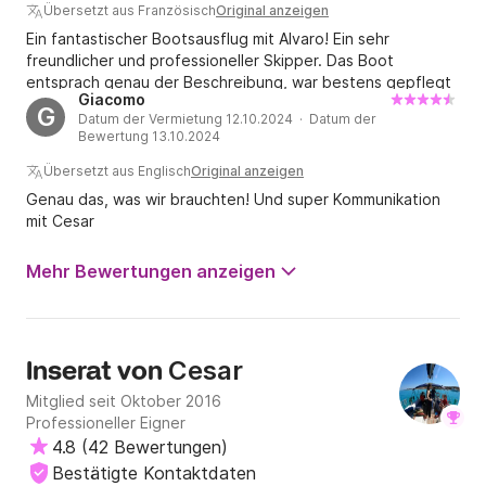
Übersetzt aus Französisch
Original anzeigen
Ein fantastischer Bootsausflug mit Alvaro! Ein sehr
freundlicher und professioneller Skipper. Das Boot
entsprach genau der Beschreibung, war bestens gepflegt
Giacomo
und hatte genügend Power, um das Segelerlebnis in vollen
G
Datum der Vermietung 12.10.2024 · Datum der
Zügen zu genießen. Alles lief perfekt. Ich kann es
Bewertung 13.10.2024
wärmstens für einen wunderschönen Tag auf See
empfehlen. Vielen Dank, Alvaro! ⛵?
Übersetzt aus Englisch
Original anzeigen
Genau das, was wir brauchten! Und super Kommunikation
mit Cesar
Mehr Bewertungen anzeigen
Cesar
Inserat von
Mitglied seit Oktober 2016
Professioneller Eigner
4.8
(
42 Bewertungen
)
Bestätigte Kontaktdaten