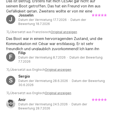
Das ist Betrug. Erstens hat mich CESAR gar nicht auf
seinem Boot getroffen. Das hat ein Freund von ihm aus
Gefälligkeit getan. Zweitens wollte er von mir eine
Josselin
Anzahlung von 600 € auf dem Boot verlangen, mit dem
J
Datum der Vermietung 17.7.2026 · Datum der
Versprechen, ich würde sie zurückbekommen. Nirgendwo
Bewertung 18.7.2026
auf der Website stand, dass ich das bezahlen musste.
Ganz klar Betrug. Ich werde mein Geld zurückbekommen.
Übersetzt aus Französisch
Original anzeigen
Das Boot war in einem hervorragenden Zustand, und die
Kommunikation mit César war erstklassig. Er ist sehr
freundlich und unglaublich zuvorkommend! Ich kann ihn
Filip
wärmstens empfehlen.
F
Datum der Vermietung 8.7.2026 · Datum der Bewertung
7.7.2026
Übersetzt aus Englisch
Original anzeigen
Sergio
S
Datum der Vermietung 28.6.2026 · Datum der Bewertung
30.6.2026
Übersetzt aus Englisch
Original anzeigen
Anir
Datum der Vermietung 24.5.2026 · Datum der
Bewertung 28.7.2026