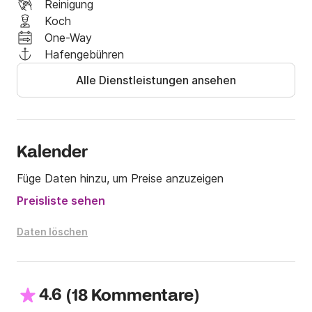
Das Erstaunliche an diesem Boot ist, dass es sehr 
Reinigung
leicht zu steuern ist, es gleitet mit Leichtigkeit.

Koch
One-Way
Verpassen Sie nicht diese großartige Gelegenheit, auf 
Hafengebühren
unserer immer zuverlässigen Patrol 600 zu segeln

Alle Dienstleistungen ansehen
Jetzt mieten über Click&Boat! Jeder Doda 
kontaktiert uns über Click&Boat
Kalender
Füge Daten hinzu, um Preise anzuzeigen
Preisliste sehen
Daten löschen
4.6
(
)
18 Kommentare