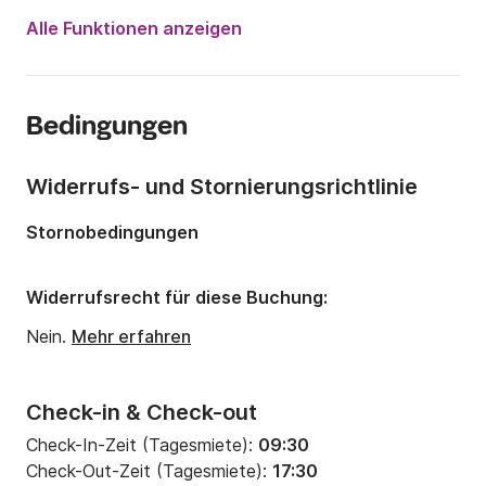
Motorleistung:
140PS
Alle Funktionen anzeigen
Länge:
5.99m
Jahr:
2017 (Renoviert in 2021)
Bedingungen
Anzahl Plätze an Bord:
8 Personen
Widerrufs- und Stornierungsrichtlinie
Stornobedingungen
Widerrufsrecht für diese Buchung:
Nein.
Mehr erfahren
Check-in & Check-out
Check-In-Zeit (Tagesmiete):
09:30
Check-Out-Zeit (Tagesmiete):
17:30