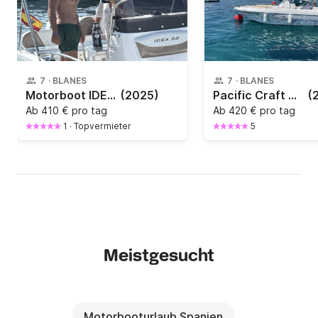
7
·
BLANES
7
·
BLANES
Motorboot IDEA MARINE Idea Marine 58 115PS
(2025)
Pacific Craft 625 Open
(
Ab
410 € pro tag
Ab
420 € pro tag
1
·
Topvermieter
5
Meistgesucht
Motorbooturlaub Spanien