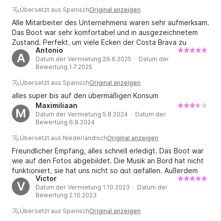
Übersetzt aus Spanisch
Original anzeigen
Alle Mitarbeiter des Unternehmens waren sehr aufmerksam.
Das Boot war sehr komfortabel und in ausgezeichnetem
Zustand. Perfekt, um viele Ecken der Costa Brava zu
Antonio
erkunden.
A
Datum der Vermietung 29.6.2025 · Datum der
Bewertung 1.7.2025
Übersetzt aus Spanisch
Original anzeigen
alles super bis auf den übermäßigen Konsum
Maximiliaan
M
Datum der Vermietung 5.8.2024 · Datum der
Bewertung 6.8.2024
Übersetzt aus Niederländisch
Original anzeigen
Freundlicher Empfang, alles schnell erledigt. Das Boot war
wie auf den Fotos abgebildet. Die Musik an Bord hat nicht
funktioniert, sie hat uns nicht so gut gefallen. Außerdem
Victor
hatten wir einen tollen Tag.
V
Datum der Vermietung 1.10.2023 · Datum der
Bewertung 2.10.2023
Übersetzt aus Spanisch
Original anzeigen