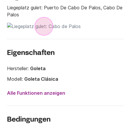
Liegeplatz gulet:
Puerto De Cabo De Palos, Cabo De
Palos
Eigenschaften
Hersteller:
Goleta
Modell:
Goleta Clásica
Jahr:
1981
Alle Funktionen anzeigen
Anzahl Plätze an Bord:
10 Personen
Anzahl Kabinen:
3
Bedingungen
Anzahl Schlafplätze:
6