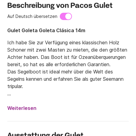
Beschreibung von Pacos Gulet
Auf Deutsch übersetzen
Gulet Goleta Goleta Clásica 14m
Ich habe Sie zur Verfügung eines klassischen Holz 
Schoner mit zwei Masten zu mieten, die den größten 
Achter haben. Das Boot ist für Ozeanüberquerungen 
bereit, so hat es alle erforderlichen Garantien.

Das Segelboot ist ideal mehr über die Welt des 
Segelns kennen und erfahren Sie als guter Seemann 
tripular.

Der Schoner hat eine Kapazität für zehn Personen 
und vier Kabinen auf Dich Stamm für bis zu acht 
Weiterlesen
Personen bleiben konnte.

Das Schiff, genannt Djinn, bietet die Möglichkeit, alle 
Ausstattung der Gulet