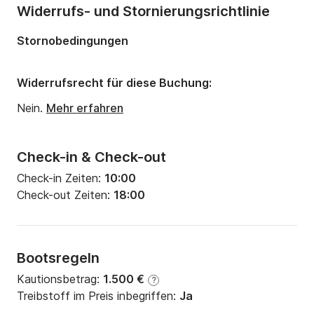
Länge:
14m
Widerrufs- und Stornierungsrichtlinie
Breite:
4.5m
Stornobedingungen
Tiefgang:
1.9m
Motorleistung:
135PS
Widerrufsrecht für diese Buchung:
Nein.
Mehr erfahren
Check-in & Check-out
Check-in Zeiten:
10:00
Check-out Zeiten:
18:00
Bootsregeln
Kautionsbetrag:
1.500 €
?
Treibstoff im Preis inbegriffen:
Ja