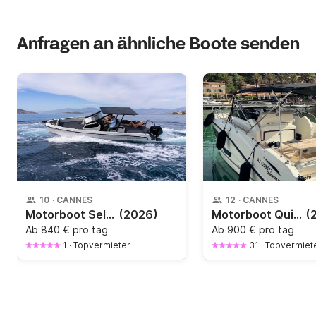
Anfragen an ähnliche Boote senden
10
·
CANNES
12
·
CANNES
Motorboot Selva Marine PROTAGON 25 SPACE 250PS
(2026)
Motorboot Quicksilver Sundeck 875 450PS
(
Ab
840 € pro tag
Ab
900 € pro tag
1
·
Topvermieter
31
·
Topvermiet