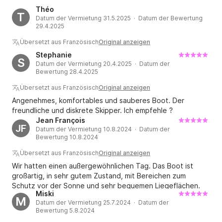
Théo
T
Datum der Vermietung 31.5.2025 · Datum der Bewertung
29.4.2025
Übersetzt aus Französisch
Original anzeigen
Stephanie
S
Datum der Vermietung 20.4.2025 · Datum der
Bewertung 28.4.2025
Übersetzt aus Französisch
Original anzeigen
Angenehmes, komfortables und sauberes Boot. Der
freundliche und diskrete Skipper. Ich empfehle ?
Jean François
JF
Datum der Vermietung 10.8.2024 · Datum der
Bewertung 10.8.2024
Übersetzt aus Französisch
Original anzeigen
Wir hatten einen außergewöhnlichen Tag. Das Boot ist
großartig, in sehr gutem Zustand, mit Bereichen zum
Schutz vor der Sonne und sehr bequemen Liegeflächen.
Miski
Guillaume, der Kapitän, ist sehr freundlich und hat diesen
M
Datum der Vermietung 25.7.2024 · Datum der
Tag noch unvergesslicher gemacht. Ich kann es nur
Bewertung 5.8.2024
wärmstens empfehlen und ein großes Dankeschön an ihn!