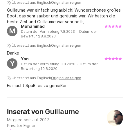
Übersetzt aus Englisch
Original anzeigen
Guillaume war einfach unglaublich! Wunderschönes großes
Boot, das sehr sauber und geräumig war. Wir hatten die
beste Zeit und Guillaume war sehr nett,
Mohammad
verantwortungsbewusst und zuvorkommend. Er ist der
M
Datum der Vermietung 7.8.2023 · Datum der
Beste!
Bewertung 8.8.2023
Übersetzt aus Englisch
Original anzeigen
Danke
Yan
Y
Datum der Vermietung 8.8.2020 · Datum der
Bewertung 10.8.2020
Übersetzt aus Englisch
Original anzeigen
Es macht Spaß, es zu genießen
Guillaume
Inserat von
Mitglied seit Juli 2017
Privater Eigner