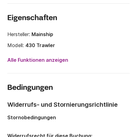
Eigenschaften
Hersteller:
Mainship
Modell:
430 Trawler
Motorleistung:
700PS
Alle Funktionen anzeigen
Länge:
15m
Jahr:
2000 (Renoviert in 2025)
Bedingungen
Anzahl Plätze an Bord:
10 Personen
Anzahl Kabinen:
3
Widerrufs- und Stornierungsrichtlinie
Anzahl Schlafplätze:
6
Stornobedingungen
Anzahl Badezimmer:
2
Widerrufsrecht für diese Buchung: