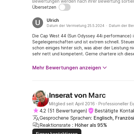
Bewertungen werden nach ihrer Bewertung sortier
Übersetzen
Ulrich
U
Datum der Vermietung 25.5.2024 · Datum der Be
Die Cap West 44 (Sun Odyssey 44i performance) ist
Segeleigenschaften und ist extrem schnell. Steue
schon einiges hinter sich, was aber der Leistung ni
sehr nett und kompetent. Gerne chartere ich dies
Mehr Bewertungen anzeigen
Marc
Inserat von
Mitglied seit April 2016
·
Professioneller E
4.2
(
51 Bewertungen
)
Bestätigte Konta
Gesprochene Sprachen:
Englisch, Französ
Reaktionsrate :
Höher als 95%
Eigner kontaktieren