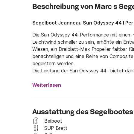
Beschreibung von Marc s Seg
Segelboot Jeanneau Sun Odyssey 44 I Pe
Die Sun Odyssey 44i Performance mit einem v
Leichtwind schneller zu sein, erhöhte ein Entwu
Wiesen, ein Dreiblatt-Max Propeller faltbar f
benachteiligen und eine Reihe von Composite-
begeistern werden.

Die Leistung der Sun Odyssey 44 i bietet dahe
und bei allen Geschwindigkeiten.

Sein geräumiger Innenraum bietet Platz für bi
Weiterlesen
vernünftigen Einzelanlegeplatz in jeder Doppe
Es ist ein Boot, das Komfort im Hafen und da
Ausstattung des Segelbootes
nicht, uns per Nachricht Click&Boat zu kontak
Beiboot
>> Nutzen Sie die langen Frühlingswochenend
SUP Brett