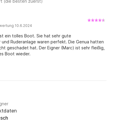
t (die besten zuerst)
wertung 10.6.2024
 ein tolles Boot. Sie hat sehr gute
r und Ruderanlage waren perfekt. Die Genua hatten
cht geschadet hat. Der Eigner (Marc) ist sehr fleißig,
es Boot wieder.
igner
ktdaten
isch