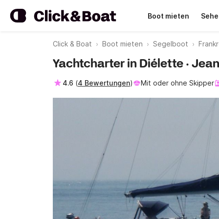
Boot mieten
Sehe
Click & Boat
Boot mieten
Segelboot
Frankr
Yachtcharter in Diélette · J
4.6
(
4 Bewertungen
)
Mit oder ohne Skipper