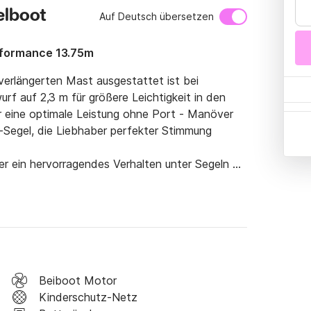
elboot
Auf Deutsch übersetzen
rformance 13.75m
erlängerten Mast ausgestattet ist bei 
rf auf 2,3 m für größere Leichtigkeit in den 
ür eine optimale Leistung ohne Port - Manöver 
Segel, die Liebhaber perfekter Stimmung 
r ein hervorragendes Verhalten unter Segeln 
s zu 12 Personen und verfügt über einen 
lkabine nach vorne.

s Vergnügen des Segelns verbindet. Zögern Sie 
tieren, um weitere Informationen zu erhalten!

Beiboot Motor
en, um unsere Segelboote zu entdecken! 
Kinderschutz-Netz