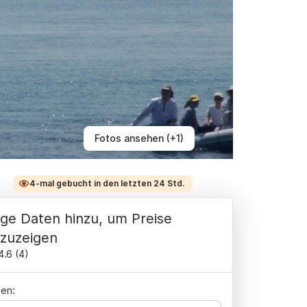
Fotos ansehen (+1)
4-mal gebucht in den letzten 24 Std.
ge Daten hinzu, um Preise
zuzeigen
4.6
(
4
)
en: