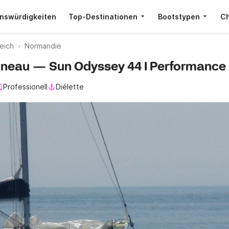
nswürdigkeiten
Top-Destinationen
Bootstypen
Ch
eich
Normandie
eanneau — Sun Odyssey 44 I Performance 
Professionell
Diélette