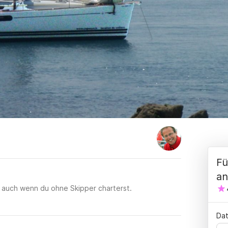
Fü
an
h, auch wenn du ohne Skipper charterst.
Dat