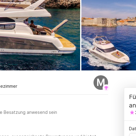
M
dezimmer
Fü
an
lle Besatzung anwesend sein
Dat