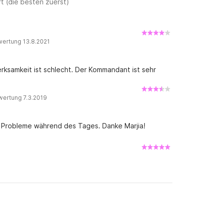
urück, Versicherung und Endreinigung.

t (die besten zuerst)
wertung 13.8.2021
erksamkeit ist schlecht. Der Kommandant ist sehr
serspielzeuge/Jet-Ski an, zu denen Sie auf 
wertung 7.3.2019
ivitäten müssen vor Ort bezahlt werden.

ine Probleme während des Tages. Danke Marjia!
g.

nnen Sie mich gerne unter Click&Boat 