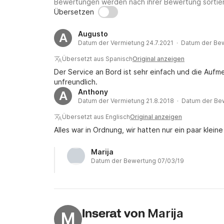
Ihrer Unterkunft zum Boarding-Standort und z
Bewertungen werden nach ihrer Bewertung sortier
Übersetzen
Obligatorische Extras (Zahlung vor Ort):

Augusto
A
Kraftstoff

Datum der Vermietung 24.7.2021 · Datum der Be
Ganzer Tag (FD): 350,00 EUR

Übersetzt aus Spanisch
Original anzeigen
Halber Tag (HD): 300,00 EUR

Der Service an Bord ist sehr einfach und die Aufm
Skipper: 150,00 EUR

unfreundlich.
Anthony
A
Optionale Extras: Wir bieten verschiedene Was
Datum der Vermietung 21.8.2018 · Datum der Be
Anfrage mehr erfahren können. Alle Wasserakt
Übersetzt aus Englisch
Original anzeigen
Alles war in Ordnung, wir hatten nur ein paar kle
Die Mindestmietdauer beträgt einen halben Ta
Marija
Wenn Sie weitere Informationen benötigen, kö
Datum der Bewertung 07/03/19
kontaktieren.

Bis bald!
Marija
Inserat von
M