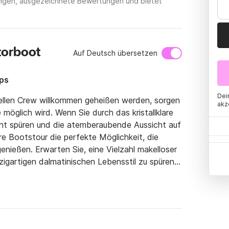
tungen, ausgezeichnete Bewertungen und bietet
torboot
Auf Deutsch übersetzen
ps
Dei
llen Crew willkommen geheißen werden, sorgen 
akz
 möglich wird. Wenn Sie durch das kristallklare 
cht spüren und die atemberaubende Aussicht auf 
e Bootstour die perfekte Möglichkeit, die 
nießen. Erwarten Sie, eine Vielzahl makelloser 
gartigen dalmatinischen Lebensstil zu spüren. 
pannen, in die Schönheit der Natur einzutauchen 
gut geplanten Tour zu genießen. Um Ihren 
ren individuell an Ihre Vorlieben angepasst 
ignkomfort und Leistung sind die wichtigsten 