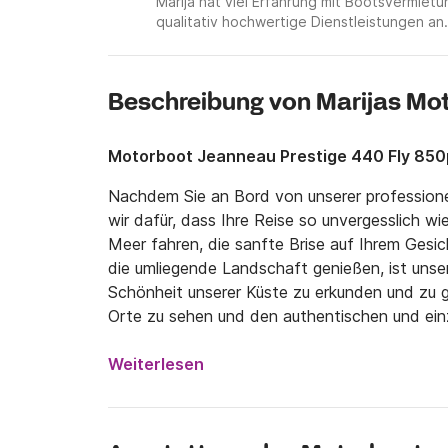
Marija hat viel Erfahrung mit Bootsvermie
qualitativ hochwertige Dienstleistungen an.
Beschreibung von Marijas Mo
Motorboot Jeanneau Prestige 440 Fly 850
Nachdem Sie an Bord von unserer professione
wir dafür, dass Ihre Reise so unvergesslich wie
Meer fahren, die sanfte Brise auf Ihrem Gesi
die umliegende Landschaft genießen, ist unser
Schönheit unserer Küste zu erkunden und zu ge
Orte zu sehen und den authentischen und einzi
Wir geben Ihnen die Möglichkeit, sich zu ents
und gleichzeitig den Komfort und Luxus einer 
Weiterlesen
Erwartungen gerecht zu werden, können die Tou
werden.

Dieses Boot ist der perfekte Kompromiss, Des